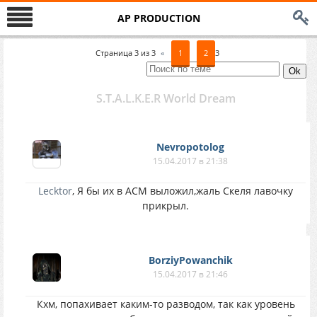
AP PRODUCTION
Страница
3
из
3
«
1
2
3
S.T.A.L.K.E.R World Dream
Nevropotolog
15.04.2017 в 21:38
Lecktor
, Я бы их в АСМ выложил,жаль Скеля лавочку
прикрыл.
BorziyPowanchik
15.04.2017 в 21:46
Кхм, попахивает каким-то разводом, так как уровень