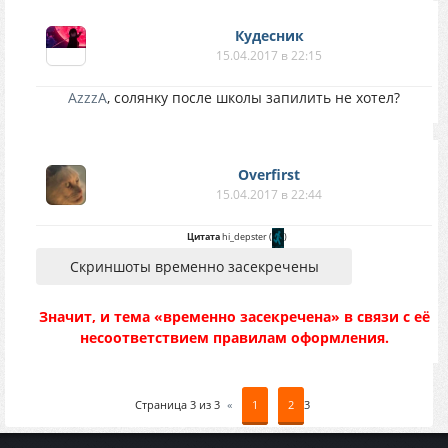
Кудесник
15.04.2017 в 22:15
AzzzA
, солянку после школы запилить не хотел?
Overfirst
15.04.2017 в 22:44
Цитата
hi_depster
(
)
Cкриншоты временно засекречены
Значит, и тема «временно засекречена» в связи с её
несоответствием правилам оформления.
Страница
3
из
3
«
1
2
3