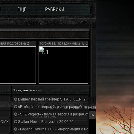
Ы
ЕЩЕ
РУБРИКИ
вая подготовка 2
Погоня за Праздником 2: В Ожидании Чуда...
4.1
Последние новости
Вышел первый трейлер S.T.A.L.K.E.R. 2
«Выбор» - четвертый отчет о разработке!
Архив - только для чтения
«SFZ Project» - полная версия в разработке!
+DMX 1.3.5.ООП.МА.К.
Stalker News. Выпуск от 29.06.20
«Legend Returns 1.0» - Информация о моде за июнь 2020