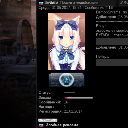
NLC 7. Правки и модификации
Фа
azetrix
Среда, 31.05.2017, 15:54 | Сообщение #
16
DemonShrams, по м
Добавлено
(28.05
----------------------------
Бонус
экзоскелет мерко
БУГАГА... тотальн
Добавлено
(31.05
----------------------------
Нейтрал
Статус
:
Зевака
:
Сообщений
:
16
Награды
:
1
Регистрация
:
21.02.2017
Злобная реклама