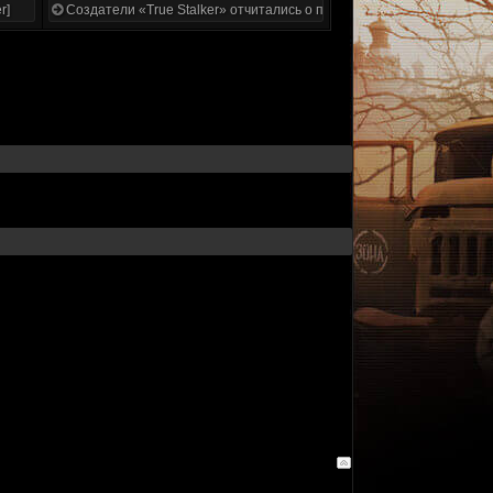
r]
Создатели «True Stalker» отчитались о проделанной работе