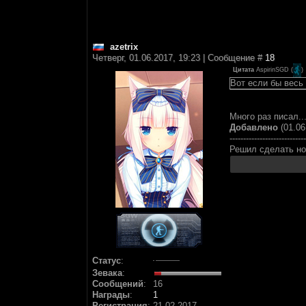
azetrix
Четверг, 01.06.2017, 19:23 | Сообщение #
18
Цитата
AspirinSGD
(
)
Вот если бы весь
Много раз писал..
Добавлено
(01.06
----------------------------
Решил сделать но
Статус
:
Зевака
:
Сообщений
:
16
Награды
:
1
Регистрация
:
21.02.2017