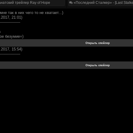
натский трейлер Ray of Hope
«Последний Сталкер» - [Last Stalke
не так в них чего то не хватает...)
.2017, 21:01)
-----------------
в
ое безумие=)
.2017, 15:54)
-----------------