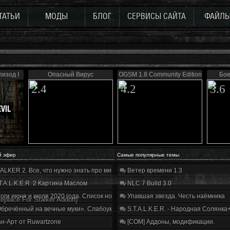
ТАТЬИ
МОДЫ
БЛОГ
СЕРВИСЫ САЙТА
ФАЙЛ
пизод I
Опасный Вирус
OGSM 1.8 Community Edition
Бое
2.4
4.2
3.6
й эфир
Самые популярные темы
ALKER 2. Все, что нужно знать про мир, геймплей и сюжет | Разбор трейлера
Ветер времени 1.3
T.A.L.K.E.R. 2 Картина Маслом
NLC 7 Build 3.0
оги июня и июля 2020 года. Список нововведений
Упавшая звезда. Честь наёмника
Replace For Stalker Addon)
бречённый на вечные муки». Слабоумие и отвага
S.T.A.L.K.E.R. - Народная Солянка
н-Арт от Ruwartzone
[COM] Аддоны, модификации.