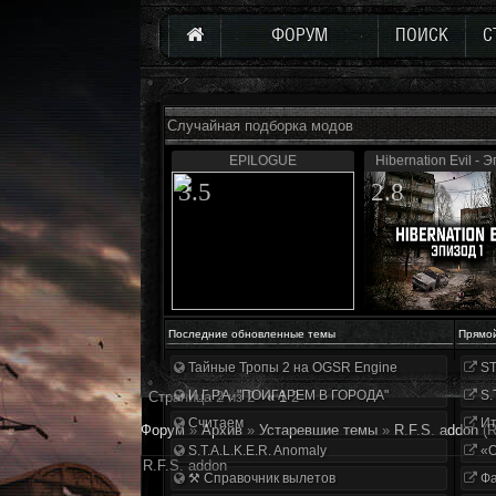
ФОРУМ
ПОИСК
С
Случайная подборка модов
EPILOGUE
Hibernation Evil - Э
3.5
2.8
Последние обновленные темы
Прямо
Тайные Тропы 2 на OGSR Engine
ST
И.Г.Р.А. "ПОИГАРЕМ В ГОРОДА"
S.
Страница
2
из
2
«
1
2
Считаем
Ит
Форум
»
Архив
»
Устаревшие темы
»
R.F.S. addon
(
S.T.A.L.K.E.R. Anomaly
«О
R.F.S. addon
⚒ Справочник вылетов
Фа