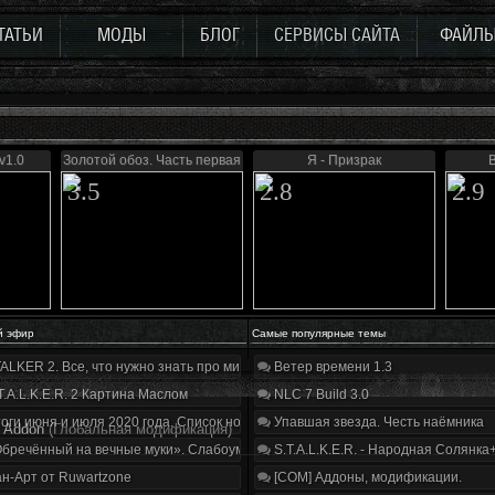
ТАТЬИ
МОДЫ
БЛОГ
СЕРВИСЫ САЙТА
ФАЙЛ
v1.0
Золотой обоз. Часть первая
Я - Призрак
3.5
2.8
2.9
й эфир
Самые популярные темы
ALKER 2. Все, что нужно знать про мир, геймплей и сюжет | Разбор трейлера
Ветер времени 1.3
T.A.L.K.E.R. 2 Картина Маслом
NLC 7 Build 3.0
оги июня и июля 2020 года. Список нововведений
Упавшая звезда. Честь наёмника
e Addon
(Глобальная модификация)
бречённый на вечные муки». Слабоумие и отвага
S.T.A.L.K.E.R. - Народная Солянка
н-Арт от Ruwartzone
[COM] Аддоны, модификации.