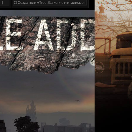
r]
Создатели «True Stalker» отчитались о проделанной работе