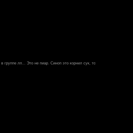
группе лп... Это не пиар. Синоп это корнил сук, тот что переносил асм н