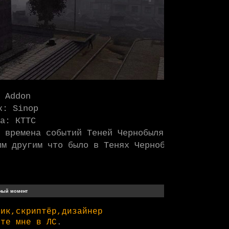
 Addon
к: Sinop
а: КТТС
 времена событий Теней Чернобыля со всеми ун
.
им другим что было в Тенях Чернобыля
Мы в ВК
ник,скриптёр,дизайнер
ите мне в ЛС
.