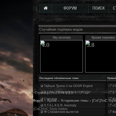
ФОРУМ
ПОИСК
С
Случайная подборка модов
Sky anomaly
Время перемен 
4.0
3.8
Последние обновленные темы
Прямо
Тайные Тропы 2 на OGSR Engine
ST
И.Г.Р.А. "ПОИГАРЕМ В ГОРОДА"
S.
Страница
3
из
3
«
1
2
3
Считаем
Ит
Форум
»
Архив
»
Устаревшие темы
»
[CoC]SoC Styl
S.T.A.L.K.E.R. Anomaly
«О
[CoC]SoC Style Addon
⚒ Справочник вылетов
Фа