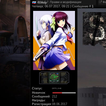
NLC 7. Правки и модификации
Фа
Sinop
Четверг, 06.07.2017, 09:21 | Сообщение #
1
Статус
:
Новичок
:
Сообщений
:
212
Награды
:
1
Регистрация
:
08.06.2017