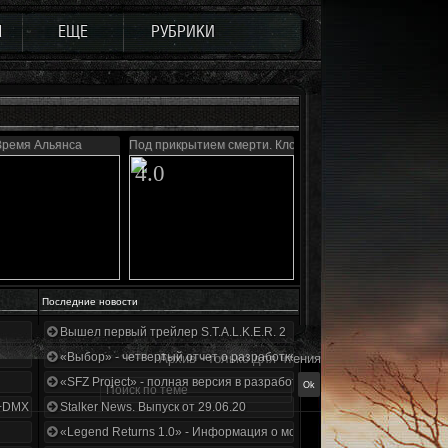
Ы
ЕЩЕ
РУБРИКИ
Время Альянса
Под прикрытием смерти. Клондайк 2.0
4.0
Последние новости
Вышел первый трейлер S.T.A.L.K.E.R. 2
«Выбор» - четвертый отчет о разработке!
Архив - только для чтения
«SFZ Project» - полная версия в разработке!
+DMX 1.3.5.ООП.МА.К.
Stalker News. Выпуск от 29.06.20
«Legend Returns 1.0» - Информация о моде за июнь 2020