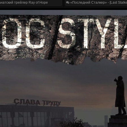
натский трейлер Ray of Hope
«Последний Сталкер» - [Last Stalke