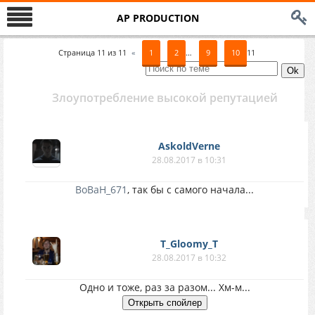
AP PRODUCTION
Страница
11
из
11
«
1
2
…
9
10
11
Злоупотребление высокой репутацией
AskoldVerne
28.08.2017 в 10:31
BoBaH_671
, так бы с самого начала...
T_Gloomy_T
28.08.2017 в 10:32
Одно и тоже, раз за разом... Хм-м...