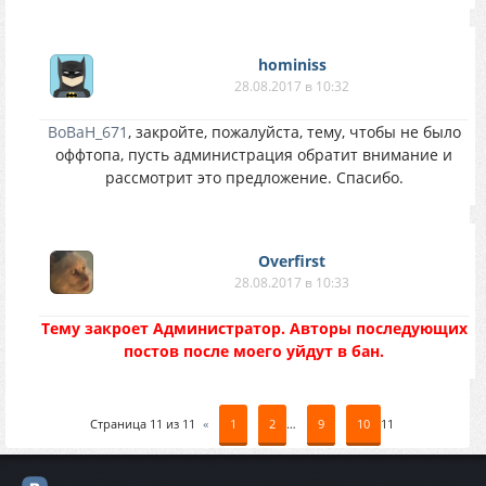
hominiss
28.08.2017 в 10:32
BoBaH_671
, закройте, пожалуйста, тему, чтобы не было
оффтопа, пусть администрация обратит внимание и
рассмотрит это предложение. Спасибо.
Overfirst
28.08.2017 в 10:33
Тему закроет Администратор. Авторы последующих
постов после моего уйдут в бан.
Страница
11
из
11
«
1
2
…
9
10
11