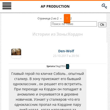
AP PRODUCTION
Страница
2
из
2
«
1
2
Истории из Зоны:Кордон
Den-Wolf
23.10.2017 в 20:56
Цитата
Oleg2703
(
)
Главый герой по кличке Соболь , опытный
сталкер. В зону приезжает его бывший
одноклассник , он решает его встретить.
При переходе на Кордон он попадает в
аномалию и очухивается в деревне
новичков. Узнает у сталкеров что его
одноклассник пропал на Кордоне пару
дней назад , когда направился за