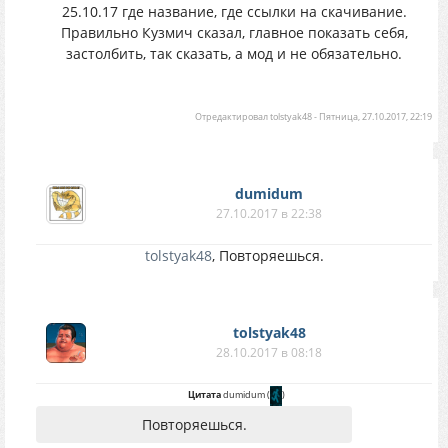
25.10.17 где название, где ссылки на скачивание.
Правильно Кузмич сказал, главное показать себя,
застолбить, так сказать, а мод и не обязательно.
Отредактировал
tolstyak48
-
Пятница, 27.10.2017, 22:19
dumidum
27.10.2017 в 22:38
tolstyak48
, Повторяешься.
tolstyak48
28.10.2017 в 08:18
Цитата
dumidum
(
)
Повторяешься.