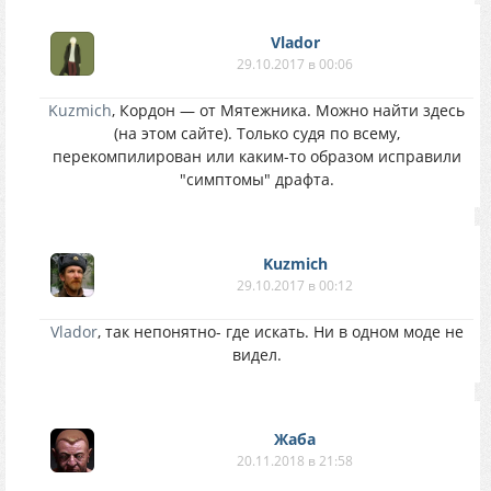
Vlador
29.10.2017 в 00:06
Kuzmich
, Кордон — от Мятежника. Можно найти здесь
(на этом сайте). Только судя по всему,
перекомпилирован или каким-то образом исправили
"симптомы" драфта.
Kuzmich
29.10.2017 в 00:12
Vlador
, так непонятно- где искать. Ни в одном моде не
видел.
Жаба
20.11.2018 в 21:58