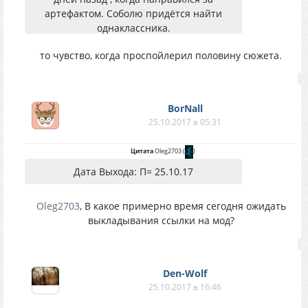
артефактом. Соболю придётся найти
однаклассника.
то чувство, когда проспойлерил половину сюжета.
BorNall
25.10.2017 в 05:31
Цитата
Oleg2703
(
)
Дата Выхода: П= 25.10.17
Oleg2703
, В какое примерно время сегодня ожидать
выкладывания ссылки на мод?
Den-Wolf
25.10.2017 в 16:46