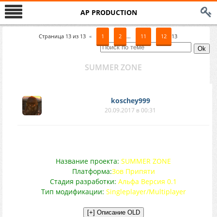
AP PRODUCTION
Страница
13
из
13
«
1
2
…
11
12
13
SUMMER ZONE
koschey999
20.09.2017 в 00:31
Название проекта:
SUMMER ZONE
Платформа:
Зов Припяти
Стадия разработки:
Альфа Версия 0.1
Тип модификации:
Singleplayer/Multiplayer