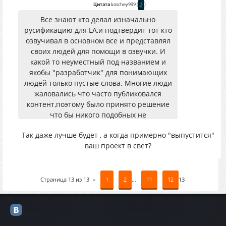
Цитата
koschey999
(
)
Все знают кто делал изначально
русификацию для LA,и подтвердит тот кто
озвучивал в основном все и представлял
своих людей для помощи в озвучки. И
какой то неуместный под названием и
якобы "разработчик" для понимающих
людей только пустые слова. Многие люди
жаловались что часто публиковался
контент,поэтому было принято решение
что бы никого подобных не
раздражать,выпустить проект как он
Так даже лучше будет , а когда примерно "выпустится"
дойдет до почти финального этапа. Всех с
ваш проект в свет?
Наступающим!!!
Страница
13
из
13
«
1
2
…
11
12
13