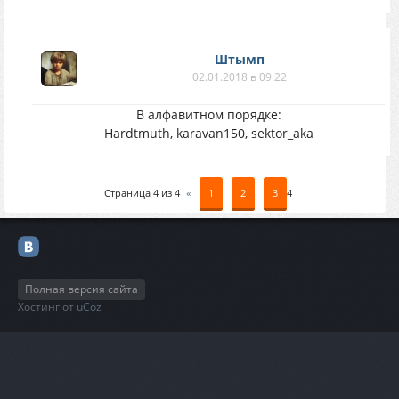
Штымп
02.01.2018 в 09:22
В алфавитном порядке:
Hardtmuth, karavan150, sektor_aka
Страница
4
из
4
«
1
2
3
4
Полная версия сайта
Хостинг от
uCoz