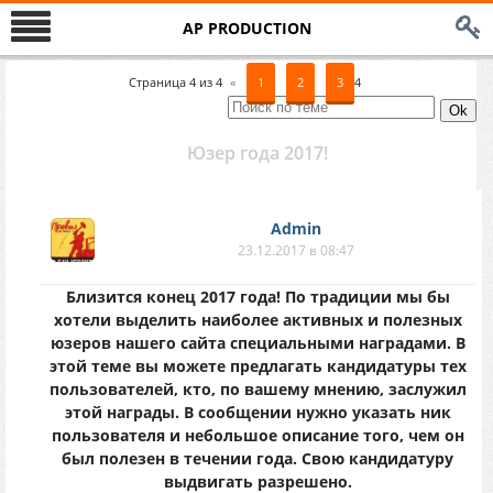
AP PRODUCTION
Страница
4
из
4
«
1
2
3
4
Юзер года 2017!
Аdmin
23.12.2017 в 08:47
Близится конец 2017 года! По традиции мы бы
хотели выделить наиболее активных и полезных
юзеров нашего сайта специальными наградами. В
этой теме вы можете предлагать кандидатуры тех
пользователей, кто, по вашему мнению, заслужил
этой награды. В сообщении нужно указать ник
пользователя и небольшое описание того, чем он
был полезен в течении года. Свою кандидатуру
выдвигать разрешено.