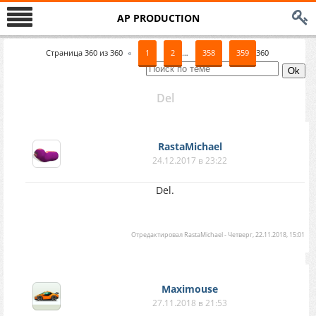
AP PRODUCTION
Страница
360
из
360
«
1
2
…
358
359
360
Del
RastaMichael
24.12.2017 в 23:22
Del.
Отредактировал
RastaMichael
-
Четверг, 22.11.2018, 15:01
Maximouse
27.11.2018 в 21:53