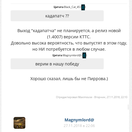
Цитата
Black_Cat_45
(
)
кадапатч ??
Выход "кадапатча" не планируется, а релиз новой
(1.4007) версии КТТС.
Довольно высока вероятность, что выпустят в этом году,
но НИ потребуется в любом случае.
Цитата
Magnymlord@
(
)
верим в нашу победу
Хорошо сказал, лишь бы не Пиррова.)
Отредактировал
Maximouse
-
Вторник, 27.11.2018, 22:10
Magnymlord@
27.11.2018 в 22:06