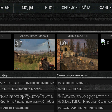
ТАТЬИ
МОДЫ
БЛОГ
СЕРВИСЫ САЙТА
ФАЙЛ
.5
Aliens Time: Глава 1
MDRK mod 1.0
Cl
3.7
4.0
3.8
й эфир
Самые популярные темы
ALKER 2. Все, что нужно знать про мир, геймплей и сюжет | Разбор трейлера
Ветер времени 1.3
T.A.L.K.E.R. 2 Картина Маслом
NLC 7 Build 3.0
оги июня и июля 2020 года. Список нововведений
Упавшая звезда. Честь наёмника
 Наёмник, выбор судьбы.
(S.T.A.L.K.E.R: Наёмник, выбор судьбы.)
бречённый на вечные муки». Слабоумие и отвага
S.T.A.L.K.E.R. - Народная Солянка
н-Арт от Ruwartzone
[COM] Аддоны, модификации.