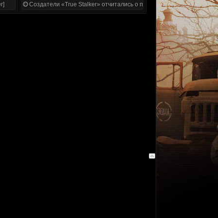
r]
Создатели «True Stalker» отчитались о проделанной работе