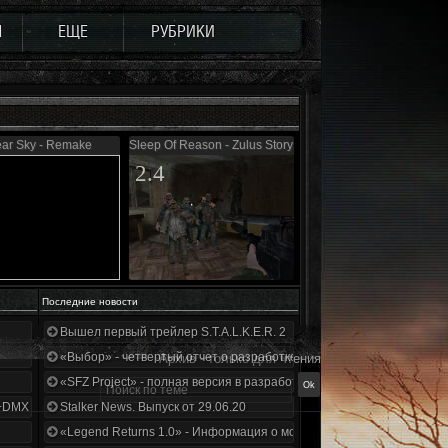
Ы
ЕЩЕ
РУБРИКИ
ear Sky - Remake
Sleep Of Reason - Zulus Story 0.5
2.4
Последние новости
Вышел первый трейлер S.T.A.L.K.E.R. 2
«Выбор» - четвертый отчет о разработке!
Архив - только для чтения
«SFZ Project» - полная версия в разработке!
+DMX 1.3.5.ООП.МА.К.
Stalker News. Выпуск от 29.06.20
«Legend Returns 1.0» - Информация о моде за июнь 2020