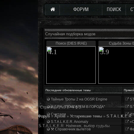
ФОРУМ
ПОИСК
С
Случайная подборка модов
Поиск (DIES IRAE)
Судьба Зоны 0
4.1
3.9
Последние обновленные темы
Прямо
Тайные Тропы 2 на OGSR Engine
ST
И.Г.Р.А. "ПОИГАРЕМ В ГОРОДА"
S.
Страница
2
из
2
«
1
2
Считаем
Ит
Форум
»
Архив
»
Устаревшие темы
»
S.T.A.L.K.E.R:
S.T.A.L.K.E.R. Anomaly
«О
S.T.A.L.K.E.R: Наёмник, выбор судьбы.
⚒ Справочник вылетов
Фа