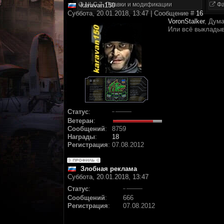
NLC 7. Правки и модификации
Фа
karavan150
Суббота, 20.01.2018, 13:47 | Сообщение #
16
VoronStalker
, Дум
Или всё выкладыва
Статус
:
Ветеран
:
Сообщений
:
8759
Награды
:
18
Регистрация
:
07.08.2012
Злобная реклама
Суббота, 20.01.2018, 13:47
Статус
:
Сообщений
:
666
Регистрация
:
07.08.2012