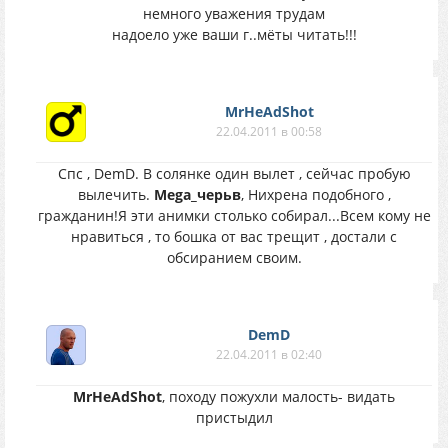
немного уважения трудам
надоело уже ваши г..мёты читать!!!
MrHeAdShot
22.04.2011 в 00:58
Спс , DemD. В солянке один вылет , сейчас пробую
вылечить.
Mega_черьв
, Нихрена подобного ,
гражданин!Я эти анимки столько собирал...Всем кому не
нравиться , то бошка от вас трещит , достали с
обсиранием своим.
DemD
22.04.2011 в 02:40
MrHeAdShot
, походу пожухли малость- видать
пристыдил