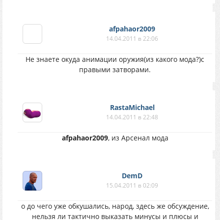
afpahaor2009
14.04.2011 в 22:06
Не знаете окуда анимации оружия(из какого мода?)с
правыми затворами.
RastaMichael
14.04.2011 в 22:48
afpahaor2009
, из Арсенал мода
DemD
15.04.2011 в 02:09
о до чего уже обкушались, народ, здесь же обсуждение,
нельзя ли тактично выказать минусы и плюсы и