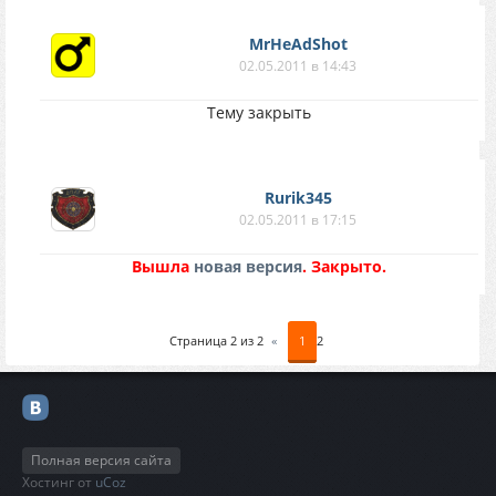
MrHeAdShot
02.05.2011 в 14:43
Тему закрыть
Rurik345
02.05.2011 в 17:15
Вышла
новая версия
. Закрыто.
Страница
2
из
2
«
1
2
Полная версия сайта
Хостинг от
uCoz