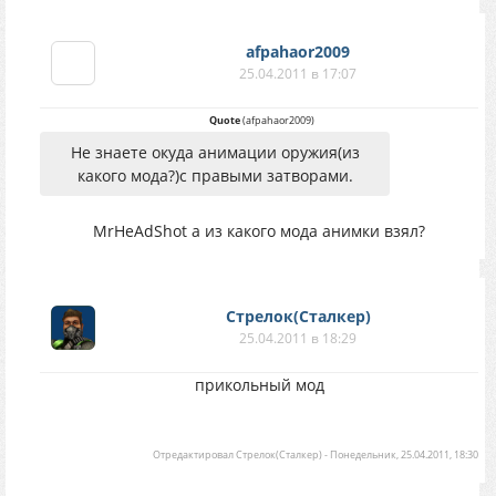
afpahaor2009
25.04.2011 в 17:07
Quote
(
afpahaor2009
)
Не знаете окуда анимации оружия(из
какого мода?)с правыми затворами.
MrHeAdShot а из какого мода анимки взял?
Стрелок(Сталкер)
25.04.2011 в 18:29
прикольный мод
Отредактировал
Стрелок(Сталкер)
-
Понедельник, 25.04.2011, 18:30