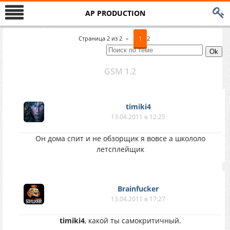
AP PRODUCTION
Страница
2
из
2
«
1
2
GSM 1.2
timiki4
13.04.2011 в 12:25
Он дома спит и не обзорщик я вовсе а школоло
летсплейщик
Brainfucker
13.04.2011 в 17:27
timiki4
, какой ты самокритичный.