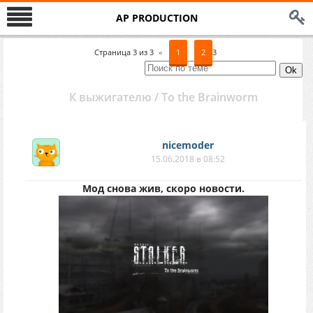
AP PRODUCTION
Страница
3
из
3
«
1
2
3
К выжигателю / To the Brainworm
nicemoder
15.06.2018 в 08:52
Мод снова жив, скоро новости.