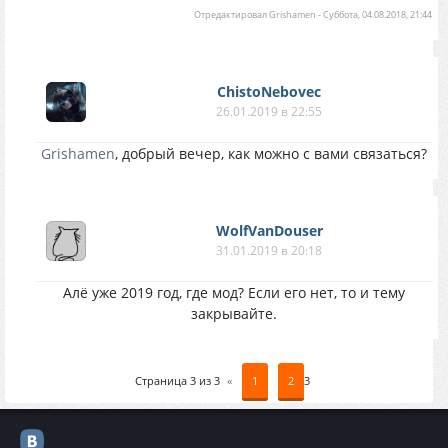
Отредактировал
Grishamen
-
Суббота, 04.08.2018, 21:44
ChistoNebovec
26.01.2019 в 22:55
Grishamen
, добрый вечер, как можно с вами связаться?
WolfVanDouser
31.01.2019 в 20:18
Алё уже 2019 год, где мод? Если его нет, то и тему
закрывайте.
Страница
3
из
3
«
1
2
3