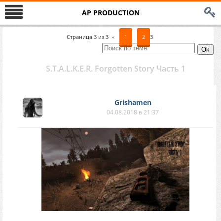
AP PRODUCTION
Страница
3
из
3
«
1
2
3
S.T.A.L.K.E.R. Forgotten Story Часть 1
Grishamen
04.08.2018 в 21:37