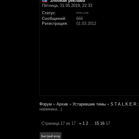
Злобная реклама
Пятница, 31.05.2019, 22:33
Статус
:
Сообщений
:
666
Регистрация
:
01.03.2012
Форум
»
Архив
»
Устаревшие темы
»
S.T.A.L.K.E.R.
наёмника...)
Страница
17
из
17
«
1
2
…
15
16
17