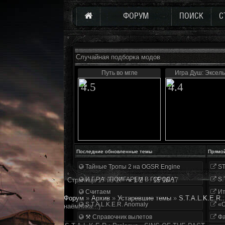
ФОРУМ
ПОИСК
С
Случайная подборка модов
Путь во мгле
Игра Душ: Эксел
4.5
4.4
Последние обновленные темы
Прямо
Тайные Тропы 2 на OGSR Engine
ST
И.Г.Р.А. "ПОИГАРЕМ В ГОРОДА"
S.
Страница
17
из
17
«
1
2
…
15
16
17
Считаем
Ит
Форум
»
Архив
»
Устаревшие темы
»
S.T.A.L.K.E.R.
S.T.A.L.K.E.R. Anomaly
«О
наёмника...)
⚒ Справочник вылетов
Фа