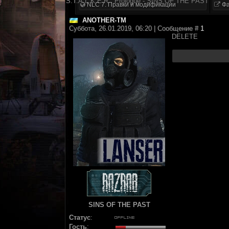
S.T.A.L.K.E.R.: Prologue - SINS OF THE PAST
NLC 7. Правки и модификации
Фа
ANOTHER-TM
Суббота, 26.01.2019, 06:20 | Сообщение #
1
DELETE
SINS OF THE PAST
Статус
:
Гость
: