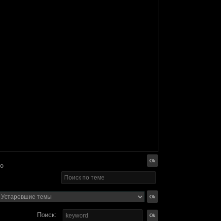
го
Поиск: