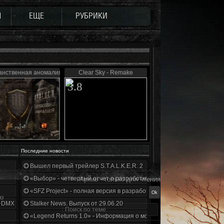
Ы
ЕЩЕ
РУБРИКИ
нственная аномалия (Update 3)
Clear Sky - Remake
3.8
Последние новости
Вышел первый трейлер S.T.A.L.K.E.R. 2
«Выбор» - четвертый отчет о разработке!
Архив - только для чтения
«SFZ Project» - полная версия в разработке!
го
+DMX 1.3.5.ООП.МА.К.
Stalker News. Выпуск от 29.06.20
«Legend Returns 1.0» - Информация о моде за июнь 2020