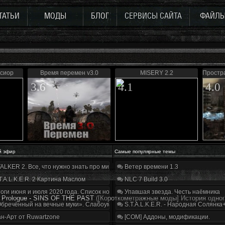
ТАТЬИ
МОДЫ
БЛОГ
СЕРВИСЫ САЙТА
ФАЙЛ
ьсиор
Время перемен v3.0
MISERY 2.2
Простра
3.6
4.1
4.0
й эфир
Самые популярные темы
ALKER 2. Все, что нужно знать про мир, геймплей и сюжет | Разбор трейлера
Ветер времени 1.3
T.A.L.K.E.R. 2 Картина Маслом
NLC 7 Build 3.0
оги июня и июля 2020 года. Список нововведений
Упавшая звезда. Честь наёмника
: Prologue - SINS OF THE PAST
([Короткометражные моды] История одно
бречённый на вечные муки». Слабоумие и отвага
S.T.A.L.K.E.R. - Народная Солянка
н-Арт от Ruwartzone
[COM] Аддоны, модификации.