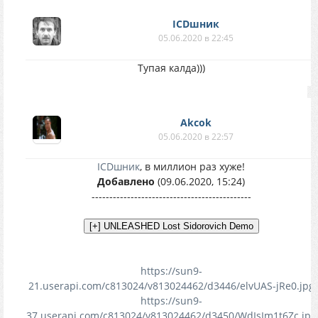
ICDшник
05.06.2020 в 22:45
Тупая калда)))
Akcok
05.06.2020 в 22:57
ICDшник
, в миллион раз хуже!
Добавлено
(09.06.2020, 15:24)
---------------------------------------------
https://sun9-
21.userapi.com/c813024/v813024462/d3446/elvUAS-jRe0.jpg
https://sun9-
37.userapi.com/c813024/v813024462/d3450/WdIsIm1t6Zc.jpg