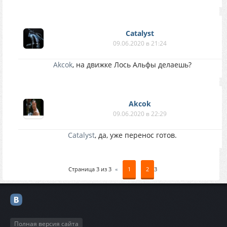
Catalyst
09.06.2020 в 21:24
Akcok
, на движке Лось Альфы делаешь?
Akcok
09.06.2020 в 22:29
Catalyst
, да, уже перенос готов.
Страница
3
из
3
«
1
2
3
Полная версия сайта