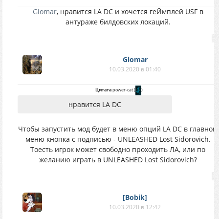
Glomar
, нравится LA DC и хочется геЙмплей USF в
антураже билдовских локаций.
Glomar
10.03.2020 в 01:40
Цитата
power-cat
(
)
нравится LA DC
Чтобы запустить мод будет в меню опций LA DC в главном
меню кнопка с подписью - UNLEASHED Lost Sidorovich.
Тоесть игрок может свободно проходить ЛА, или по
желанию играть в UNLEASHED Lost Sidorovich?
[Bobik]
10.03.2020 в 12:42