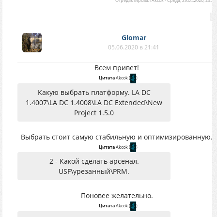
Отредактировал
Akcok
-
Среда, 29.04.2020, 23:29
Glomar
05.06.2020 в 21:41
Всем привет!
Цитата
Akcok
(
)
Какую выбрать платформу. LA DC
1.4007\LA DC 1.4008\LA DC Extended\New
Project 1.5.0
Выбрать стоит самую стабильную и оптимизированную.
Цитата
Akcok
(
)
2 - Какой сделать арсенал.
USF\урезанный\PRM.
Поновее желательно.
Цитата
Akcok
(
)