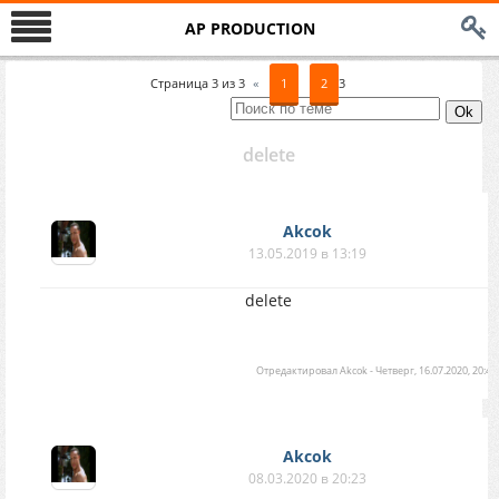
AP PRODUCTION
Страница
3
из
3
«
1
2
3
delete
Akcok
13.05.2019 в 13:19
delete
Отредактировал
Akcok
-
Четверг, 16.07.2020, 20:47
Akcok
08.03.2020 в 20:23