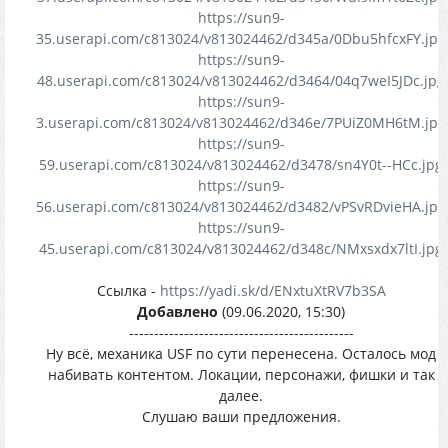
https://sun9-
35.userapi.com/c813024/v813024462/d345a/0Dbu5hfcxFY.jpg
https://sun9-
48.userapi.com/c813024/v813024462/d3464/04q7weI5JDc.jpg
https://sun9-
3.userapi.com/c813024/v813024462/d346e/7PUiZ0MH6tM.jpg
https://sun9-
59.userapi.com/c813024/v813024462/d3478/sn4Y0t--HCc.jpg
https://sun9-
56.userapi.com/c813024/v813024462/d3482/vPSvRDvieHA.jpg
https://sun9-
45.userapi.com/c813024/v813024462/d348c/NMxsxdx7ltI.jpg
Ссылка -
https://yadi.sk/d/ENxtuXtRV7b3SA
Добавлено
(09.06.2020, 15:30)
---------------------------------------------
Ну всё, механика USF по сути перенесена. Осталось мод
набивать контентом. Локации, персонажи, фишки и так
далее.
Слушаю ваши предложения.