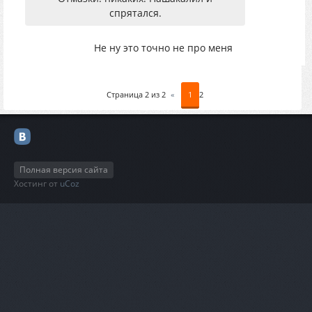
спрятался.
Не ну это точно не про меня
Страница
2
из
2
«
1
2
Полная версия сайта
Хостинг от
uCoz