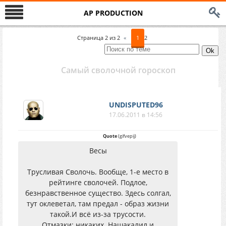
AP PRODUCTION
Страница
2
из
2
«
1
2
Самый сволочной гороскоп
UNDISPUTED96
17.06.2011 в 14:56
Quote
(
gifvepij
)
Весы
Трусливая Сволочь. Вообще, 1-е место в
рейтинге сволочей. Подлое,
безнравственное существо. Здесь солгал,
тут оклеветал, там предал - образ жизни
такой.И всё из-за трусости.
Отмазки: никаких. Нашакалил и