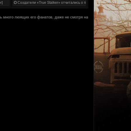
r]
Создатели «True Stalker» отчитались о проделанной работе
сть много люящих его фанатов, даже не смотря на