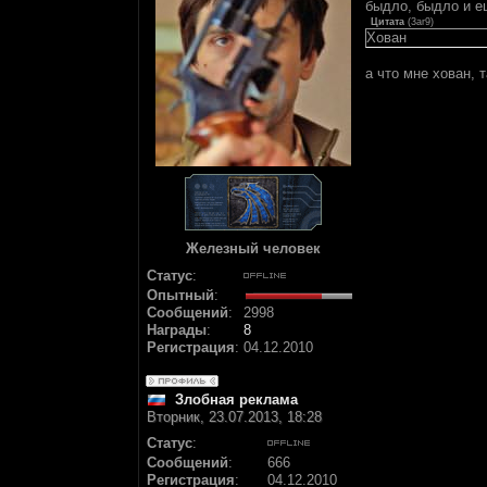
быдло, быдло и е
Цитата
(
3ar9
)
Хован
а что мне хован, 
Железный человек
Статус
:
Опытный
:
Сообщений
:
2998
Награды
:
8
Регистрация
:
04.12.2010
Злобная реклама
Вторник, 23.07.2013, 18:28
Статус
:
Сообщений
:
666
Регистрация
:
04.12.2010