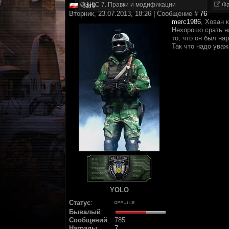
NLC 7. Правки и модификации
Фа
3ar9
Вторник, 23.07.2013, 18:26 | Сообщение #
76
merc1986
, Хован к
Нехорошо срать на
то, что он был на
Так что надо уваж
YOLO
Статус
:
Бывалый
:
Сообщений
:
785
Награды
:
7