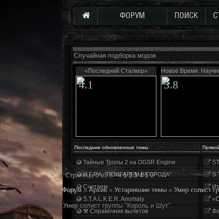
ФОРУМ
ПОИСК
С
Случайная подборка модов
«Последний Сталкер»
Новое Время. Науч
4.1
3.8
Последние обновленные темы
Прямо
Тайные Тропы 2 на OGSR Engine
ST
И.Г.Р.А. "ПОИГАРЕМ В ГОРОДА"
S.
Страница
6
из
6
«
1
2
3
4
5
6
Считаем
Ит
Форум
»
Архив
»
Устаревшие темы
»
Умер солист г
S.T.A.L.K.E.R. Anomaly
«О
Умер солист группы "Король и Шут".
⚒ Справочник вылетов
Фа