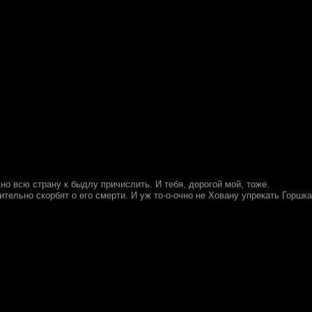
жно всю страну к быдлу причислить. И тебя, дорогой мой, тоже.
тельно скорбят о его смерти. И уж то-о-очно не Ховану упрекать Горшка 