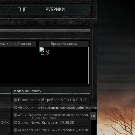
Ы
ЕЩЕ
РУБРИКИ
исках новой жизни
Время Альянса
2.9
Последние новости
Вышел первый трейлер S.T.A.L.K.E.R. 2
«Выбор» - четвертый отчет о разработке!
Архив - только для чтения
«SFZ Project» - полная версия в разработке!
+DMX 1.3.5.ООП.МА.К.
Stalker News. Выпуск от 29.06.20
«Legend Returns 1.0» - Информация о моде за июнь 2020