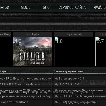
ТАТЬИ
МОДЫ
БЛОГ
СЕРВИСЫ САЙТА
ФАЙЛ
ный Подход
Lost Alpha
Sky anomaly
В по
4.0
4.0
3.7
й эфир
Самые популярные темы
ALKER 2. Все, что нужно знать про мир, геймплей и сюжет | Разбор трейлера
Ветер времени 1.3
T.A.L.K.E.R. 2 Картина Маслом
NLC 7 Build 3.0
оги июня и июля 2020 года. Список нововведений
Упавшая звезда. Честь наёмника
руппы "Король и Шут".
(Горшок,пусть земля тебе будет пухом....)
бречённый на вечные муки». Слабоумие и отвага
S.T.A.L.K.E.R. - Народная Солянка
н-Арт от Ruwartzone
[COM] Аддоны, модификации.