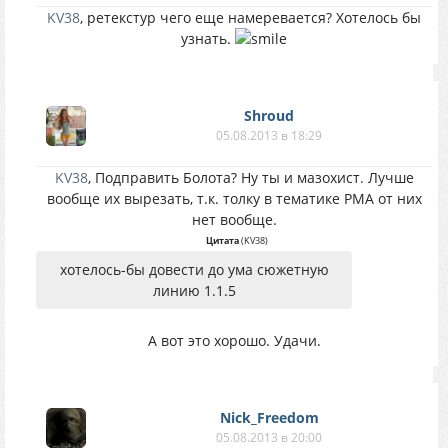
KV38
, ретекстур чего еще намеревается? Хотелось бы
узнать.
Shroud
05.08.2013 в 18:29
KV38
, Подправить Болота? Ну ты и мазохист. Лучше
вообще их вырезать, т.к. толку в тематике РМА от них
нет вообще.
Цитата
(
KV38
)
хотелось-бы довести до ума сюжетную
линию 1.1.5
А вот это хорошо. Удачи.
Nick_Freedom
05.08.2013 в 20:00