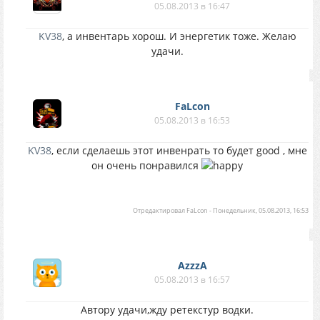
05.08.2013 в 16:47
KV38
, а инвентарь хорош. И энергетик тоже. Желаю
удачи.
FaLcon
05.08.2013 в 16:53
KV38
, если сделаешь этот инвенрать то будет good , мне
он очень понравился
Отредактировал
FaLcon
-
Понедельник, 05.08.2013, 16:53
AzzzA
05.08.2013 в 16:57
Автору удачи,жду ретекстур водки.