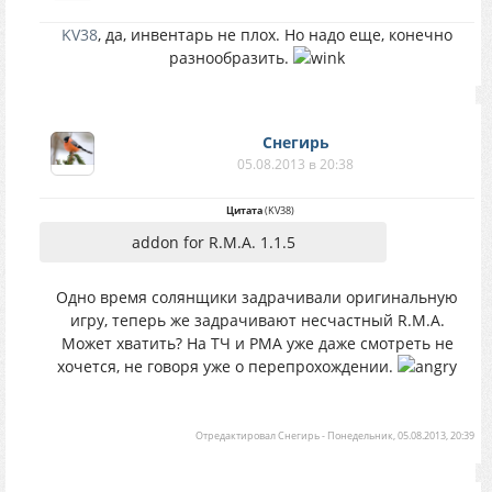
KV38
, да, инвентарь не плох. Но надо еще, конечно
разнообразить.
Снегирь
05.08.2013 в 20:38
Цитата
(
KV38
)
addon for R.M.A. 1.1.5
Одно время солянщики задрачивали оригинальную
игру, теперь же задрачивают несчастный R.M.A.
Может хватить? На ТЧ и РМА уже даже смотреть не
хочется, не говоря уже о перепрохождении.
Отредактировал
Снегирь
-
Понедельник, 05.08.2013, 20:39