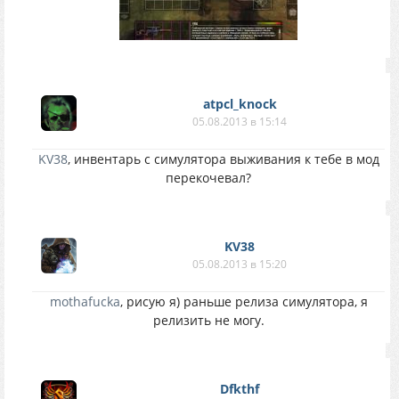
atpcl_knock
05.08.2013 в 15:14
KV38
, инвентарь с симулятора выживания к тебе в мод
перекочевал?
KV38
05.08.2013 в 15:20
mothafucka
, рисую я) раньше релиза симулятора, я
релизить не могу.
Dfkthf