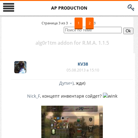
AP PRODUCTION
Страница
3
из
3
«
1
2
3
alg0r1tm addon for R.M.A. 1.1.5
KV38
05.08.2013 в 15:10
Дупи=)
, жди)
Nick_F
, концепт инвентаря сойдет?