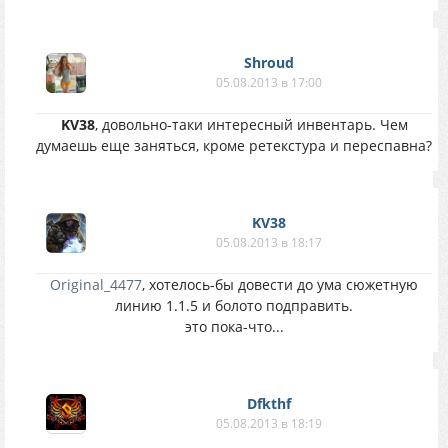
Shroud
05.08.2013 в 17:00
KV38
, довольно-таки интересный инвентарь. Чем
думаешь еще заняться, кроме ретекстура и переспавна?
KV38
05.08.2013 в 18:17
Original_4477
, хотелось-бы довести до ума сюжетную
линию 1.1.5 и болото подправить.
это пока-что...
Dfkthf
05.08.2013 в 18:19