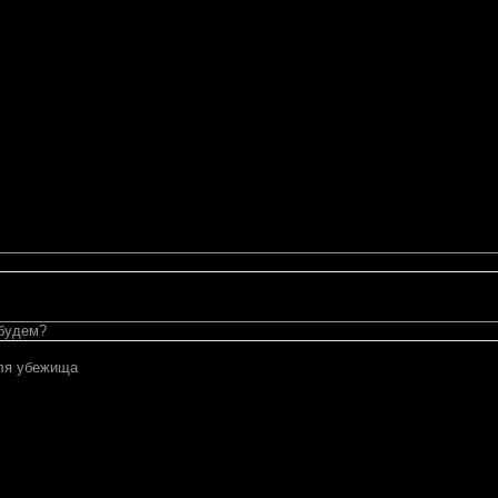
 будем?
ля убежища