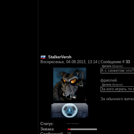
StalkerVersh
Воскресенье, 04.08.2013, 13:14 | Сообщение #
33
Цитата
(
ilyayoo
)
А с сюжетом что?
фриплей.
Цитата
(
ilyayoo
)
За кого играть то
За обычного жите
Статус
:
Зевака
:
Сообщений
:
15