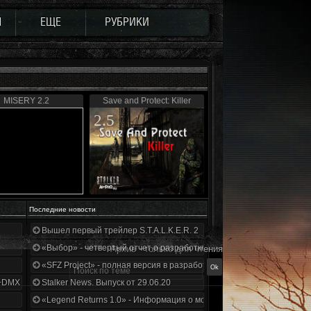
Ы
ЕЩЕ
РУБРИКИ
MISERY 2.2
Save and Protect: Killer
2.5
Последние новости
Вышел первый трейлер S.T.A.L.K.E.R. 2
«Выбор» - четвертый отчет о разработке!
Архив - только для чтения
«SFZ Project» - полная версия в разработке!
+DMX 1.3.5.ООП.МА.К.
Stalker News. Выпуск от 29.06.20
«Legend Returns 1.0» - Информация о моде за июнь 2020