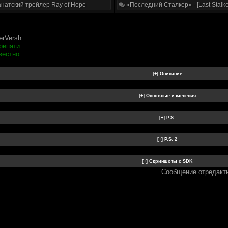
натский трейлер Ray of Hope
«Последний Сталкер» - [Last Stalke
erVersh
рипяти
вестно
Сообщение отредакт