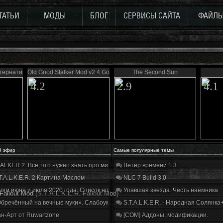
ТАТЬИ
МОДЫ
БЛОГ
СЕРВИСЫ САЙТА
ФАЙЛ
ьтернатива
Old Good Stalker Mod v2.4 Gold
The Second Sun
4.2
2.9
4.1
й эфир
Самые популярные темы
ALKER 2. Все, что нужно знать про мир, геймплей и сюжет | Разбор трейлера
Ветер времени 1.3
T.A.L.K.E.R. 2 Картина Маслом
NLC 7 Build 3.0
оги июня и июля 2020 года. Список нововведений
Упавшая звезда. Честь наёмника
Fallout Mod
(S.T.A.L.K.E.R. Fallout Mod)
бречённый на вечные муки». Слабоумие и отвага
S.T.A.L.K.E.R. - Народная Солянка
н-Арт от Ruwartzone
[COM] Аддоны, модификации.