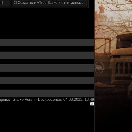
r]
Создатели «True Stalker» отчитались о проделанной работе
ировал
StalkerVersh
-
Воскресенье, 04.08.2013, 13:49