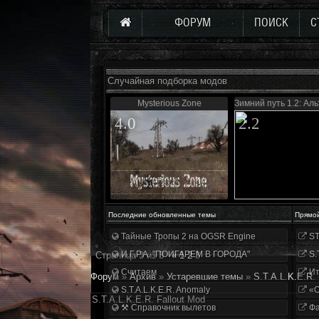
ФОРУМ
ПОИСК
С
Случайная подборка модов
Mysterious Zone
Зимний путь 1.2: Ал
4.0
2.2
Последние обновленные темы
Прямо
Тайные Тропы 2 на OGSR Engine
ST
И.Г.Р.А. "ПОИГАРЕМ В ГОРОДА"
S.
Страница
3
из
3
«
1
2
3
Считаем
Ит
Форум
»
Архив
»
Устаревшие темы
»
S.T.A.L.K.E.R. 
S.T.A.L.K.E.R. Anomaly
«О
S.T.A.L.K.E.R. Fallout Mod
⚒ Справочник вылетов
Фа