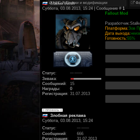
NLC 7. Правки и модификации
Фа
StalkerVersh
Суббота, 03.08.2013, 15:24 | Сообщение #
1
Fallout Mod
Разработчик:Stalk
Платформа:
Зов П
Дата выхода:
неиз
Готовность:
55%
Статус
:
Зевака
:
Сообщений
:
15
Награды
:
0
Регистрация
:
31.07.2013
Злобная реклама
Суббота, 03.08.2013, 15:24
Статус
:
Сообщений
:
666
Регистрация
:
31.07.2013