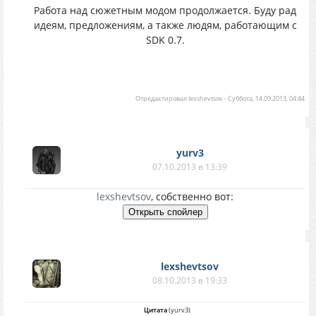
Работа над сюжетным модом продолжается. Буду рад
идеям, предложениям, а также людям, работающим с
SDK 0.7.
Отредактировал
lexshevtsov
-
Суббота, 14.09.2013, 04:44
yurv3
07.10.2013 в 13:39
lexshevtsov
, собственно вот:
lexshevtsov
08.10.2013 в 19:33
Цитата
(
yurv3
)