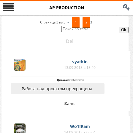
AP PRODUCTION
Страница
3
из
3
«
1
2
3
Del
vyatkin
13.09.2013 в 18:40
Цитата
(
lexshevtsov
)
Работа над проектом прекращена.
Жаль.
Wo1fRam
14.09.2013 в 00:04