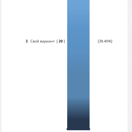
3
.
Свой вариант
[
20
]
[38.46%]