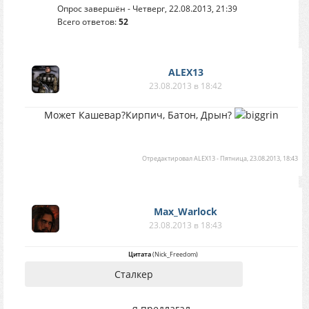
Опрос завершён - Четверг, 22.08.2013, 21:39
Всего ответов:
52
ALEX13
23.08.2013 в 18:42
Может Кашевар?Кирпич, Батон, Дрын?
Отредактировал
ALEX13
-
Пятница, 23.08.2013, 18:43
Max_Warlock
23.08.2013 в 18:43
Цитата
(
Nick_Freedom
)
Сталкер
я предлагал