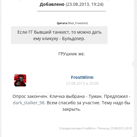
Добавлено
(23.08.2013, 19:24)
---------------------------------------------
Цитата
(
Nick_Freedom
)
Если ГГ бывший танкист, то можно дать
ему кликуху - Бульдозер.
ГРУшник же.
FrostWirm
23.08.2013 в 20:08
Опрос закончен. Кличка выбрана - Туман. Предложил -
dark_stalker_98
. Всем спасибо за участие. Тему надо бы
закрыть.
Отредактировал
FrostWirm
-
Пятница, 23.08.2013, 20:10