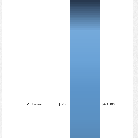
2
.
Сухой
[
25
]
[48.08%]