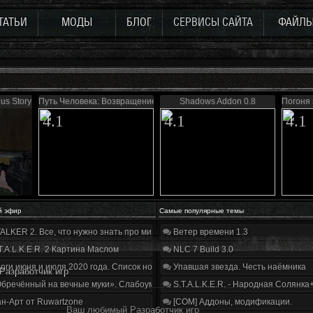
ТАТЬИ
МОДЫ
БЛОГ
СЕРВИСЫ САЙТА
ФАЙЛ
us Story 0.5
Путь Человека: Возвращение
Shadows Addon 0.8
Погоня 
4.1
4.1
4.1
й эфир
Самые популярные темы
ALKER 2. Все, что нужно знать про мир, геймплей и сюжет | Разбор трейлера
Ветер времени 1.3
T.A.L.K.E.R. 2 Картина Маслом
NLC 7 Build 3.0
оги июня и июля 2020 года. Список нововведений
Упавшая звезда. Честь наёмника
азработчик игр
бречённый на вечные муки». Слабоумие и отвага
S.T.A.L.K.E.R. - Народная Солянка
н-Арт от Ruwartzone
[COM] Аддоны, модификации.
Ваш любимый Разработчик игр