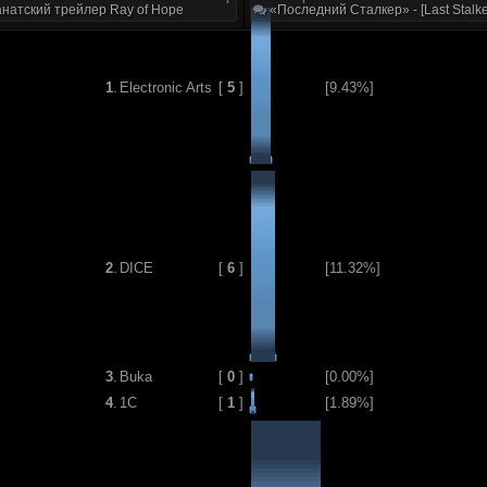
натский трейлер Ray of Hope
«Последний Сталкер» - [Last Stalke
1
.
Electronic Arts
[
5
]
[9.43%]
2
.
DICE
[
6
]
[11.32%]
3
.
Buka
[
0
]
[0.00%]
4
.
1C
[
1
]
[1.89%]