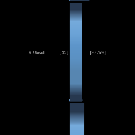
6
.
Ubisoft
[
11
]
[20.75%]