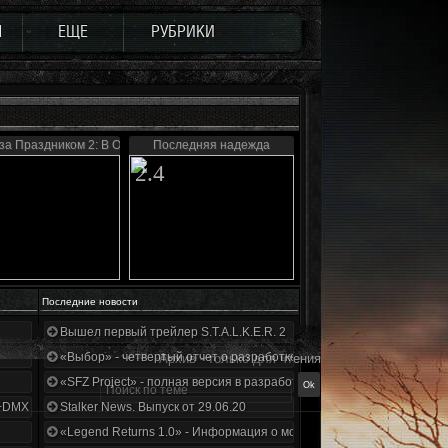
Ы
ЕЩЕ
РУБРИКИ
за Праздником 2: В Ожидании Чуда...
Последняя надежда
2.4
Последние новости
Вышел первый трейлер S.T.A.L.K.E.R. 2
«Выбор» - четвертый отчет о разработке!
Архив - только для чтения
«SFZ Project» - полная версия в разработке!
+DMX 1.3.5.ООП.МА.К.
Stalker News. Выпуск от 29.06.20
«Legend Returns 1.0» - Информация о моде за июнь 2020