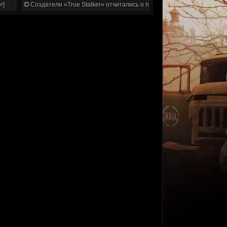
r]
Создатели «True Stalker» отчитались о проделанной работе