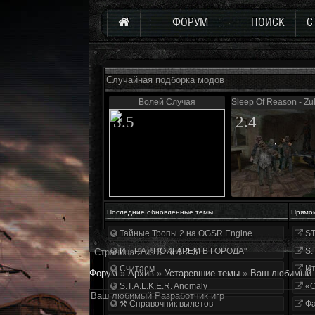
ФОРУМ
ПОИСК
С
Случайная подборка модов
Волей Случая
Sleep Of Reason - Zul
3.5
2.4
Последние обновленные темы
Прямо
Тайные Тропы 2 на OGSR Engine
ST
И.Г.Р.А. "ПОИГАРЕМ В ГОРОДА"
S.
Страница
3
из
3
«
1
2
3
Считаем
Ит
Форум
»
Архив
»
Устаревшие темы
»
Ваш любимый Р
S.T.A.L.K.E.R. Anomaly
«О
Ваш любимый Разработчик игр
⚒ Справочник вылетов
Фа