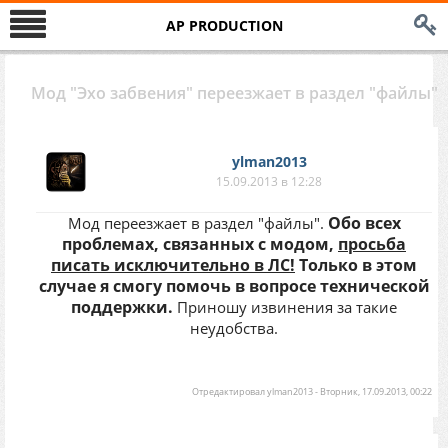
AP PRODUCTION
Мод "Эхо забвения" переезжает в раздел "файлы"
ylman2013
15.09.2013 в 12:28
Обо всех
Мод переезжает в раздел "файлы".
проблемах, связанных с модом,
просьба
писать исключительно в ЛС!
Только в этом
случае я смогу помочь в вопросе технической
поддержки.
Приношу извинения за такие
неудобства.
Отредактировал
ylman2013
-
Вторник, 17.09.2013, 00:22