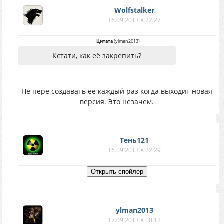
Wolfstalker
16.09.2013 в 22:27
Цитата
(
ylman2013
)
Кстати, как её закрепить?
Не пере создавать ее каждый раз когда выходит новая
версия. Это незачем.
Тень121
16.09.2013 в 22:29
ylman2013
17.09.2013 в 00:12