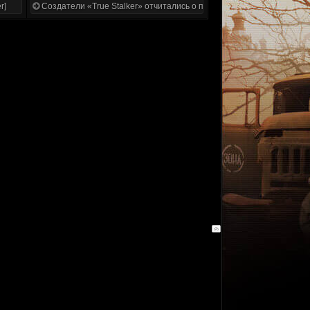
r]
Создатели «True Stalker» отчитались о проделанной работе