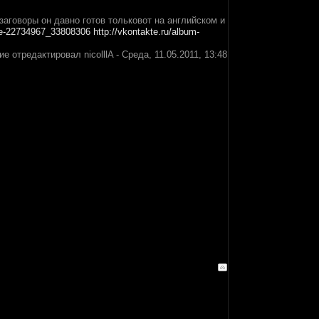
 заговоры он давно готов тольковот на английском и
age-22734967_33808306
http://vkontakte.ru/album-
ие отредактировал
nicolllA
-
Среда, 11.05.2011, 13:48