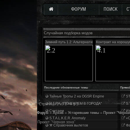
ФОРУМ
ПОИСК
С
Случайная подборка модов
Зимний путь 1.2: Альтернатива
Контракт на хорошу
2.2
4.1
Последние обновленные темы
Прямо
Тайные Тропы 2 на OGSR Engine
ST
И.Г.Р.А. "ПОИГАРЕМ В ГОРОДА"
S.
Страница
2
из
2
«
1
2
Считаем
Ит
Форум
»
Архив
»
Устаревшие темы
»
Проект "Черная
S.T.A.L.K.E.R. Anomaly
«О
Проект "Черная зона"
⚒ Справочник вылетов
Фа