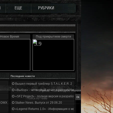
Ы
ЕЩЕ
РУБРИКИ
Новое Время
Под прикрытием смерти
3.9
Последние новости
Вышел первый трейлер S.T.A.L.K.E.R. 2
«Выбор» - четвертый отчет о разработке!
Архив - только для чтения
«SFZ Project» - полная версия в разработке!
+DMX 1.3.5.ООП.МА.К.
Stalker News. Выпуск от 29.06.20
«Legend Returns 1.0» - Информация о моде за июнь 2020