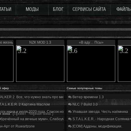
ТАТЬИ
МОДЫ
БЛОГ
СЕРВИСЫ САЙТА
ФАЙЛ
ю жизнь
NZK MOD 1.3
«В аду… Псы»
3.2
3.6
3.2
й эфир
Самые популярные темы
ALKER 2. Все, что нужно знать про мир, геймплей и сюжет | Разбор трейлера
Ветер времени 1.3
T.A.L.K.E.R. 2 Картина Маслом
NLC 7 Build 3.0
оги июня и июля 2020 года. Список нововведений
Упавшая звезда. Честь наёмника
 зона"
(Проект "Черная зона")
бречённый на вечные муки». Слабоумие и отвага
S.T.A.L.K.E.R. - Народная Солянка
н-Арт от Ruwartzone
[COM] Аддоны, модификации.