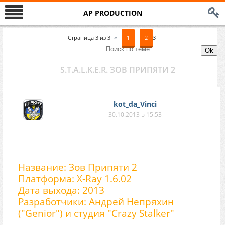
AP PRODUCTION
Страница
3
из
3
«
1
2
3
S.T.A.L.K.E.R. ЗОВ ПРИПЯТИ 2
kot_da_Vinci
30.10.2013 в 15:53
Название: Зов Припяти 2
Платформа: X-Ray 1.6.02
Дата выхода: 2013
Разработчики: Андрей Непряхин
("Genior") и студия "Crazy Stalker"