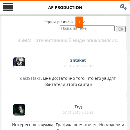
AP PRODUCTION
Страница
2
из
2
«
1
2
35ММ - отечественный инди-апокалипсис.
Shtaket
07.01.2015 в 00:16
dasISTfakT
, мне достаточно того, что его увидят
обитатели этого сайта))
Тед
07.01.2015 в 00:32
Интересная задумка. Графика впечатляет. Но модели и