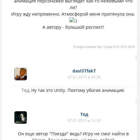
анимация персонажей выглядят как-то неживыми что
ли?
Игру жду непременно. Атмосферой меня притянула она.
А автору - большой респект!
Отредактировал
Тед
-
Среда, 07.01.2015, 00:33
dasISTfakT
07.01.2015 в 00:36
Тед
, Ну так это Unity. Поэтому убогая анимация.
Тед
07.01.2015 в 12:30
Он еще автор "Поезда" ведь? Игру не смог найти в