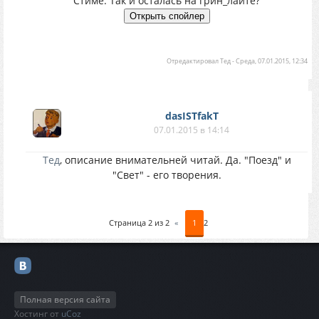
Стиме. Так и осталась на грин_лайте?
Отредактировал
Тед
-
Среда, 07.01.2015, 12:34
dasISTfakT
07.01.2015 в 14:14
Тед
, описание внимательней читай. Да. "Поезд" и
"Свет" - его творения.
Страница
2
из
2
«
1
2
Полная версия сайта
Хостинг от
uCoz