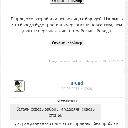
В процессе разработки новое лицо с бородой. Напомню
что борода будет расти по мере жизни персонажа, чем
дольше персонаж живёт, тем больше борода.
Отредактировал
Hardtmuth
-
Воскресенье, 01.05.2016, 16:21
grund
03.05.2016 в 12:26
Цитата
lafugix
(
)
бегали сквозь заборы и ударяли сквозь
стены.
да, уже давненько патч это исправил, - без проблем