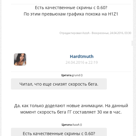
Есть качественные скрины с 0.60?
По этим превьюхам графика похожа на H1Z1
Отредактировал
AzzzA
-
Воскресенье, 24.04.2016, 03:30
Hardtmuth
24.04.2016 в 22:19
Цитата
grund
(
)
Читал, что еще снизят скорость бега.
Да, как только доделают новые анимации. На данный
момент скорость бега ГГ составляет 30 км в час.
Цитата
AzzzA
(
)
Есть качественные скрины с 0.60?