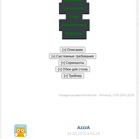
Год выпуска:
Жанр:
Разработчик:
Издатель:
Отредактировал
Hardtmuth
-
Пятница, 13.05.2016, 22:29
AzzzA
24.04.2016 в 03:29