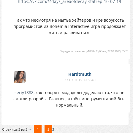
https://vk.com/@dayz_areaofdecay-statrep-10-07-19
Так что несмотря на нытье хейтеров и криворукость
програмистов из Bohemia Interactive игра продолжает
жить и развиваться.
Отредактировал
seriy1888
-
Суббота, 27.07.2019, 05:23
Hardtmuth
27.07.2019 в 09:40
seriy1888
, как говорят: мододелы доделают то, что не
смогли разрабы. Главное, чтобы инструментарий был
нормальный.
Страница
3
из
3
«
1
2
3