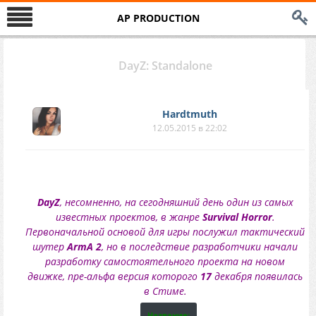
AP PRODUCTION
DayZ: Standalone
Hardtmuth
12.05.2015 в 22:02
DayZ
, несомненно, на сегодняшний день один из самых
известных проектов, в жанре
Survival Horror
.
Первоначальной основой для игры послужил тактический
шутер
ArmA 2
, но в последствие разработчики начали
разработку самостоятельного проекта на новом
движке, пре-альфа версия которого
17
декабря появилась
в Стиме.
Название: