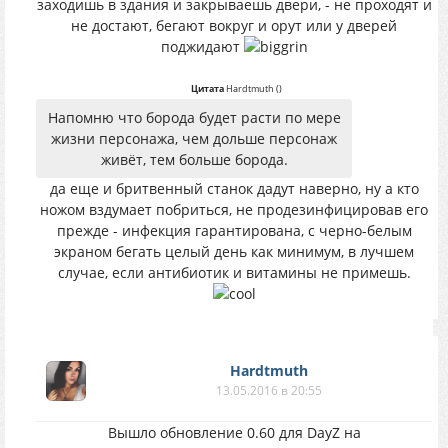
заходишь в здания и закрываешь двери, - не проходят и
не достают, бегают вокруг и орут или у дверей
поджидают
Цитата
Hardtmuth
(
)
Напомню что борода будет расти по мере
жизни персонажа, чем дольше персонаж
живёт, тем больше борода.
да еще и бритвенный станок дадут наверно, ну а кто
ножом вздумает побриться, не продезинфицировав его
прежде - инфекция гарантирована, с черно-белым
экраном бегать целый день как минимум, в лучшем
случае, если антибиотик и витамины не примешь.
Hardtmuth
13.05.2016 в 20:55
Вышло обновление 0.60 для DayZ на