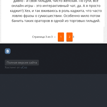
давно - и своя гильдия, чисто женская. По сути, все
онлайн-игры - это интерактивный чат, да. А я просто
каджит!) Хех, и так вживаюсь в роль каджита, что часто
ловлю фразы о сумасшествии. Особенно мило потом
банить таких ораторов в одной из торговых гильдий.
Страница
3
из
3
«
1
2
3
Полная версия сайта
Хостинг от
uCoz