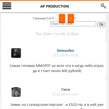
AP PRODUCTION
Страница
3
из
3
«
1
2
3
The Elder Scrolls Online
Demosfen
23.12.2018 в 19:29
Самая топовая ММОРПГ из всех что я когда либо играл,
да и стоит около 400 рублей)
Гиги
21.02.2019 в 16:47
Хммм, на сталкерском портале - и ESO!) Ну, я в ней уже