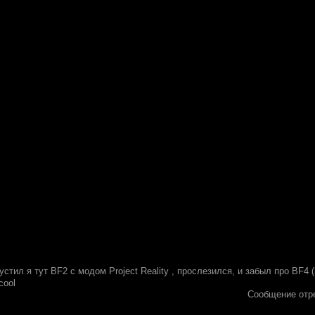
пустил я тут BF2 с модом Project Reality , прослезился, и забыл про BF
Сообщение отр