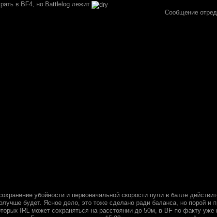
рать в BF4, но Battlelog лежит
Сообщение отре
 сохранение убойности и первоначальной скорости пули в батле действи
олучше будет. Ясное дело, это тоже сделано ради баланса, но порой и 
торых IRL может сохраняться на расстоянии до 50м, в BF по факту уже 