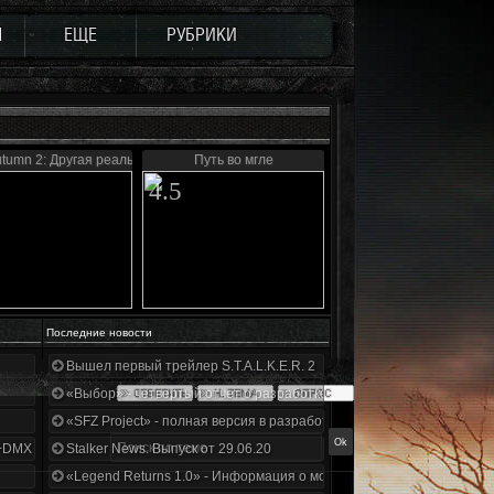
Ы
ЕЩЕ
РУБРИКИ
tumn 2: Другая реальность
Путь во мгле
4.5
Последние новости
Вышел первый трейлер S.T.A.L.K.E.R. 2
«Выбор» - четвертый отчет о разработке!
«SFZ Project» - полная версия в разработке!
+DMX 1.3.5.ООП.МА.К.
Stalker News. Выпуск от 29.06.20
«Legend Returns 1.0» - Информация о моде за июнь 2020