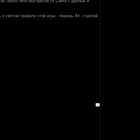
тал около пяти выстрелов от Сайги с дробью и
о святом правиле этой игры - берешь АК, стреляй