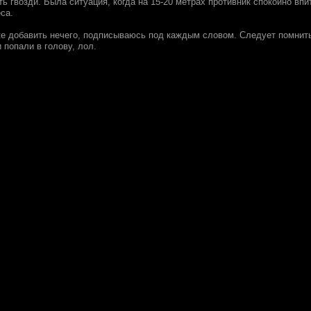
ь гвозди. Была ситуация, когда на 15-20 метрах противник спокойно впи
са.
е добавить нечего, подписываюсь под каждым словом. Следует помнить 
и попали в голову, лол.