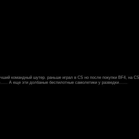
чший командный шутер. раньше играл в CS но после покупки BF4, на CS я
...... А еще эти долбаные беспилотные самолетики у разведки.......