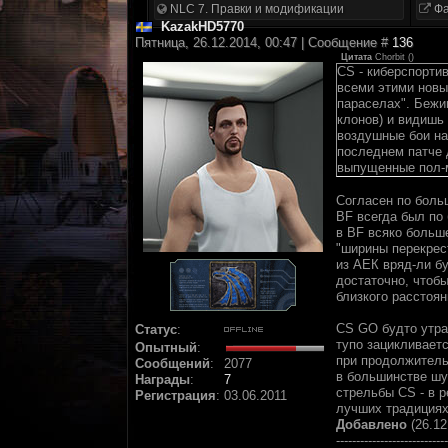
NLC 7. Правки и модификации
Фа
KazakHD5770
Пятница, 26.12.2014, 00:47 | Сообщение #
136
Цитата
Chorbit
(
)
CS - киберспортив
всеми этими новы
параселах". Бежиш
клонов) и видишь
воздушные бои на
последнем патче д
выпущенные пол-м
Согласен по больш
BF всегда был по
в BF всяко больше
"ширины перекрес
из АЕК вряд-ли б
достаточно, чтобы
близкого расстоян
CS GO будто утра
Статус
:
тупо зацикливаетс
Опытный
:
при продолжительн
Сообщений
:
2077
в большинстве шу
Награды
:
7
стрельбы CS - в р
Регистрация
:
03.06.2011
лучших традициях
Добавлено
(26.12
----------------------------