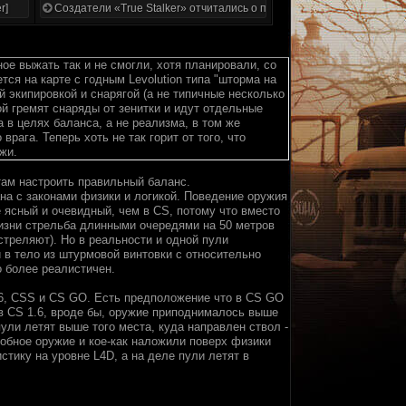
r]
Создатели «True Stalker» отчитались о проделанной работе
ное выжать так и не смогли, хотя планировали, со
ся на карте с годным Levolution типа "шторма на
й экипировкой и снарягой (а не типичные несколько
й гремят снаряды от зенитки и идут отдельные
 в целях баланса, а не реализма, в том же
рага. Теперь хоть не так горит от того, что
жи.
там настроить правильный баланс.
ана с законами физики и логикой. Поведение оружия
 ясный и очевидный, чем в CS, потому что вместо
жизни стрельба длинными очередями на 50 метров
треляют). Но в реальности и одной пули
и в тело из штурмовой винтовки с относительно
о более реалистичен.
6, CSS и CS GO. Есть предположение что в CS GO
(в CS 1.6, вроде бы, оружие приподнималось выше
пули летят выше того места, куда направлен ствол -
добное оружие и кое-как наложили поверх физики
тику на уровне L4D, а на деле пули летят в