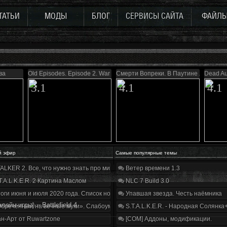
ТАТЬИ
МОДЫ
БЛОГ
СЕРВИСЫ САЙТА
ФАЙЛ
ва
Old Episodes. Episode 2. War of Zone.
Смерти Вопреки. В Паутине лжи
Dead Au
3.1
4.1
4.1
й эфир
Самые популярные темы
ALKER 2. Все, что нужно знать про мир, геймплей и сюжет | Разбор трейлера
Ветер времени 1.3
T.A.L.K.E.R. 2 Картина Маслом
NLC 7 Build 3.0
оги июня и июля 2020 года. Список нововведений
Упавшая звезда. Честь наёмника
лайн-игры)
»
Battlefield 4
бречённый на вечные муки». Слабоумие и отвага
S.T.A.L.K.E.R. - Народная Солянка
н-Арт от Ruwartzone
[COM] Аддоны, модификации.