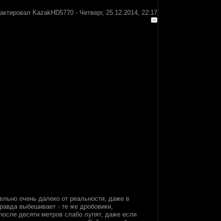
дактировал
KazakHD5770
-
Четверг, 25.12.2014, 22:17
тельно очень далеко от реальности, даже в
правда выбешивает - те же дробовики,
после десяти метров слабо лупят, даже если