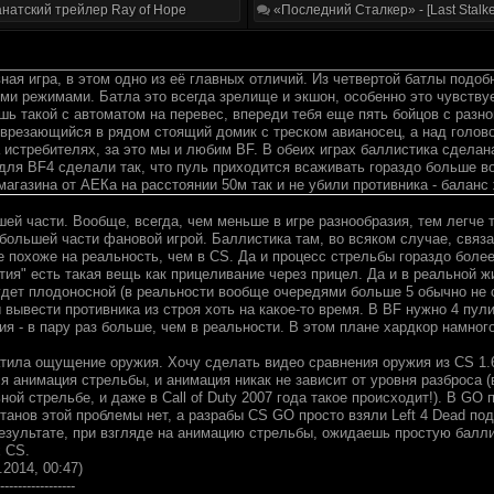
натский трейлер Ray of Hope
«Последний Сталкер» - [Last Stalke
ная игра, в этом одно из её главных отличий. Из четвертой батлы подоб
ми режимами. Батла это всегда зрелище и экшон, особенно это чувствует
ь такой с автоматом на перевес, впереди тебя еще пять бойцов с разно
 врезающийся в рядом стоящий домик с треском авианосец, а над голово
 истребителях, за это мы и любим BF. В обеих играх баллистика сделана
ля BF4 сделали так, что пуль приходится всаживать гораздо больше во в
агазина от АЕКа на расстоянии 50м так и не убили противника - баланс 
ей части. Вообще, всегда, чем меньше в игре разнообразия, тем легче 
 большей части фановой игрой. Баллистика там, во всяком случае, связ
 похоже на реальность, чем в CS. Да и процесс стрельбы гораздо более
тия" есть такая вещь как прицеливание через прицел. Да и в реальной 
удет плодоносной (в реальности вообще очередями больше 5 обычно не с
 вывести противника из строя хоть на какое-то время. В BF нужно 4 пул
ия - в пару раз больше, чем в реальности. В этом плане хардкор намног
тила ощущение оружия. Хочу сделать видео сравнения оружия из CS 1.
я анимация стрельбы, и анимация никак не зависит от уровня разброса 
ой стрельбе, и даже в Call of Duty 2007 года такое происходит!). В GO 
танов этой проблемы нет, а разрабы CS GO просто взяли Left 4 Dead по
езультате, при взгляде на анимацию стрельбы, ожидаешь простую баллис
 CS.
.2014, 00:47)
-----------------