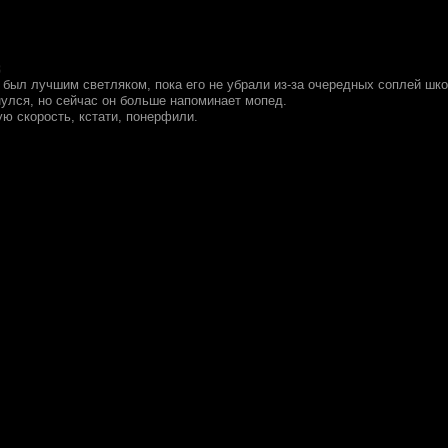
о был лучшим светляком, пока его не убрали из-за очередных соплей шк
нулся, но сейчас он больше напоминает мопед.
ю скорость, кстати, понерфили.