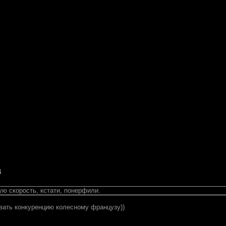
4
ю скорость, кстати, понерфили.
авать конкуренцию колесному французу))