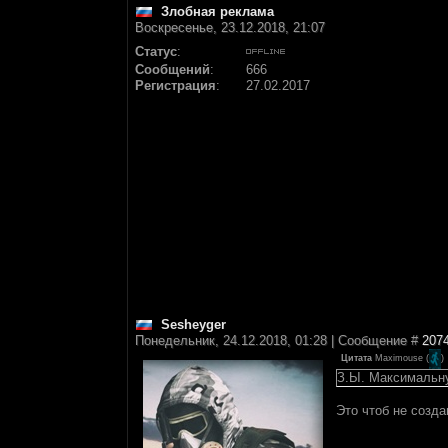
Злобная реклама
Воскресенье, 23.12.2018, 21:07
Статус
:
Сообщений
:
666
Регистрация
:
27.02.2017
Sesheyger
Понедельник, 24.12.2018, 01:28 | Сообщение #
207
Цитата
Maximouse
(
)
З.Ы. Максимальну
Это чтоб не созд