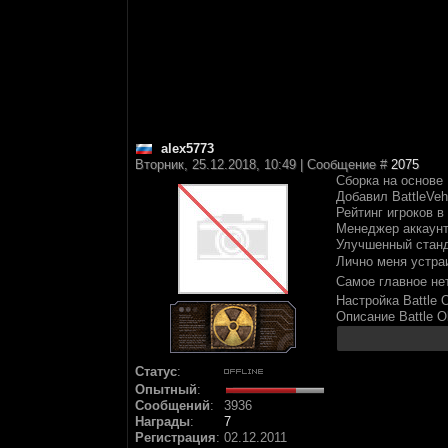
alex5773
Вторник, 25.12.2018, 10:49 | Сообщение #
2075
Сборка на основе 
Добавил BattleVeh
Рейтинг игроков в
Менеджер аккаунто
Улучшенный станд
Лично меня устраи
Самое главное не
Настройка Battle 
Описание Battle O
Статус
:
Опытный
:
Сообщений
:
3936
Награды
:
7
Регистрация
:
02.12.2011