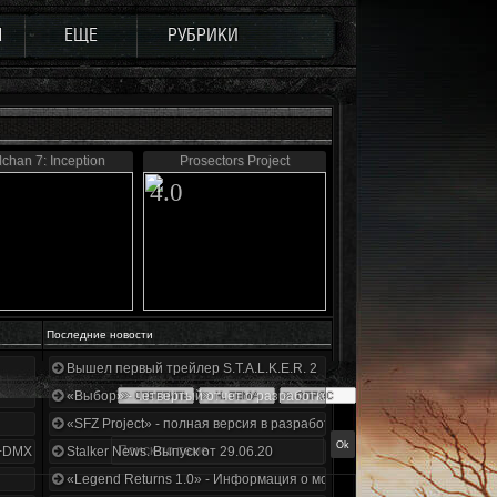
Ы
ЕЩЕ
РУБРИКИ
lchan 7: Inception
Prosectors Project
4.0
Последние новости
Вышел первый трейлер S.T.A.L.K.E.R. 2
«Выбор» - четвертый отчет о разработке!
«SFZ Project» - полная версия в разработке!
+DMX 1.3.5.ООП.МА.К.
Stalker News. Выпуск от 29.06.20
«Legend Returns 1.0» - Информация о моде за июнь 2020