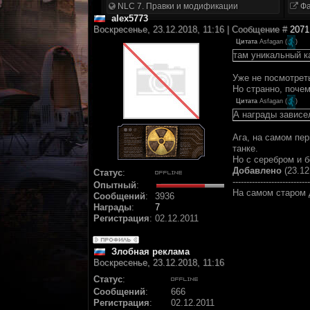
NLC 7. Правки и модификации
Фа
alex5773
Воскресенье, 23.12.2018, 11:16 | Сообщение #
2071
Цитата
Asfagan
(
)
там уникальный к
Уже не посмотреть
Но странно, почем
Цитата
Asfagan
(
)
А награды зависе
Ага, на самом пер
танке.
Но с серебром и б
Добавлено
(23.12
Статус
:
----------------------------
Опытный
:
На самом старом д
Сообщений
:
3936
Награды
:
7
Регистрация
:
02.12.2011
Злобная реклама
Воскресенье, 23.12.2018, 11:16
Статус
:
Сообщений
:
666
Регистрация
:
02.12.2011