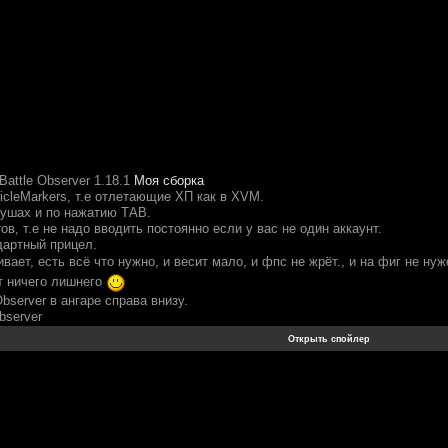
Battle Observer 1.18.1
Моя сборка
icleMarkers, т.е отлетающие ХП как в XVM.
 ушах и по нажатию ТАВ.
в, т.е не надо вводить постоянно если у вас не один аккаунт.
артный прицел.
вает, есть всё что нужно, и весит мало, и фпс не жрёт., и на фиг не н
т ничего лишнего
Observer в ангаре справа внизу.
bserver