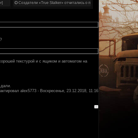
r]
Создатели «True Stalker» отчитались о проделанной работе
?
 хорошей текстурой и с ящиком и автоматом на
 дали.
дактировал
alex5773
-
Воскресенье, 23.12.2018, 11:16