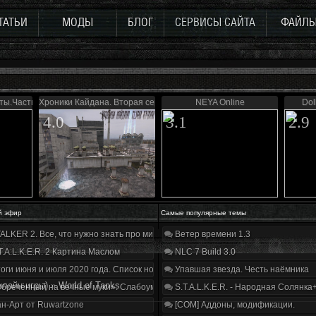
ТАТЬИ
МОДЫ
БЛОГ
СЕРВИСЫ САЙТА
ФАЙЛ
кты.Часть первая
Хроники Кайдана. Вторая серия
NEYA Online
Dol
4.0
3.1
2.9
й эфир
Самые популярные темы
ALKER 2. Все, что нужно знать про мир, геймплей и сюжет | Разбор трейлера
Ветер времени 1.3
T.A.L.K.E.R. 2 Картина Маслом
NLC 7 Build 3.0
оги июня и июля 2020 года. Список нововведений
Упавшая звезда. Честь наёмника
лайн-игры)
»
World of Tanks
бречённый на вечные муки». Слабоумие и отвага
S.T.A.L.K.E.R. - Народная Солянка
н-Арт от Ruwartzone
[COM] Аддоны, модификации.