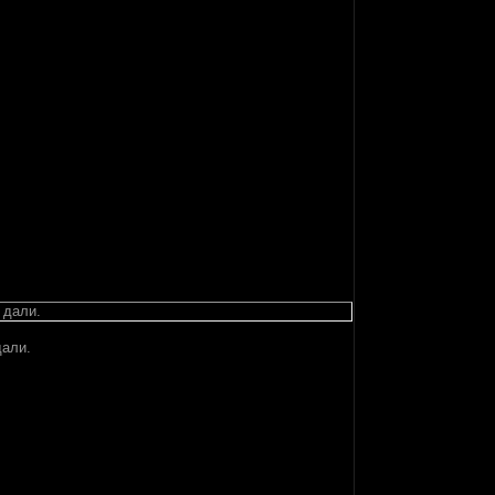
 дали.
дали.