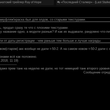
натский трейлер Ray of Hope
«Последний Сталкер» - [Last Stalke
амуфляж\краска был для олдов, со старыми текстурами.
, продал сразу те что с плохими текстурами.
у название одно, а модели разные? И как их выдавали, рандомно что-ли
ли от даты регистрации - чем раньше тем больше и лучше награды.
вом(старом) акк вообще не дали т-50-2. А на самом новом т-50-2 дали с
онами всё как положено.
.2018, 11:19)
-----------------
аже прем танк на неделю не дали, но тот немецкий танк второго уровня
Сообщение отре