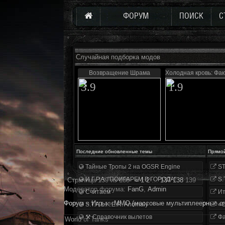
ФОРУМ
ПОИСК
С
Случайная подборка модов
Возвращение Шрама
Холодная кровь: Фа
3.9
1.9
Последние обновленные темы
Прямо
Тайные Тропы 2 на OGSR Engine
ST
И.Г.Р.А. "ПОИГАРЕМ В ГОРОДА"
S.
Страница
139
из
139
«
1
2
…
137
138
139
Модератор форума:
FanG
,
Аdmin
Считаем
Ит
Форум
»
Игры
»
MMО (массовые мультиплеерные он
S.T.A.L.K.E.R. Anomaly
«О
⚒ Справочник вылетов
Фа
World of Tanks