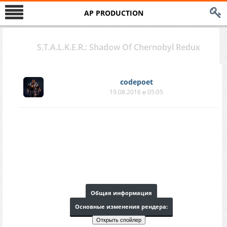
AP PRODUCTION
S.T.A.L.K.E.R.: Shadow Of Chernobyl Redux
codepoet
19.08.2016 в 05:05
Общая информация
Основные изменения рендера: