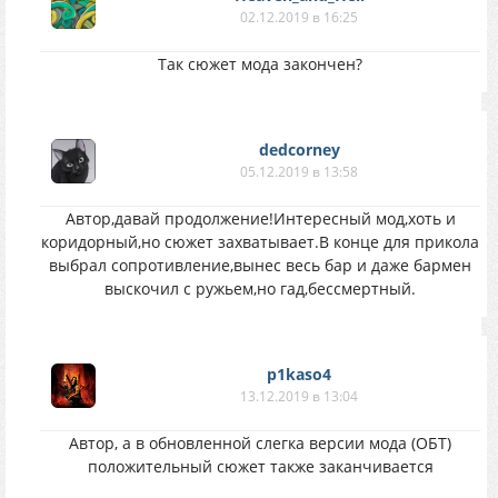
02.12.2019 в 16:25
Так сюжет мода закончен?
dedcorney
05.12.2019 в 13:58
Автор,давай продолжение!Интересный мод,хоть и
коридорный,но сюжет захватывает.В конце для прикола
выбрал сопротивление,вынес весь бар и даже бармен
выскочил с ружьем,но гад,бессмертный.
p1kaso4
13.12.2019 в 13:04
Автор, а в обновленной слегка версии мода (ОБТ)
положительный сюжет также заканчивается