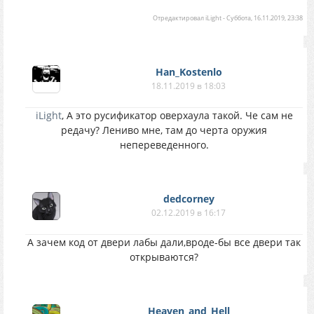
Отредактировал
iLight
-
Суббота, 16.11.2019, 23:38
Han_Kostenlo
18.11.2019 в 18:03
iLight
, А это русификатор оверхаула такой. Че сам не
редачу? Лениво мне, там до черта оружия
непереведенного.
dedcorney
02.12.2019 в 16:17
А зачем код от двери лабы дали,вроде-бы все двери так
открываются?
Heaven_and_Hell