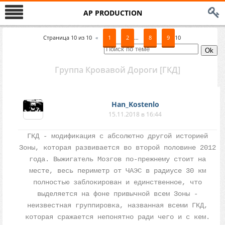
AP PRODUCTION
Страница
10
из
10
«
1
2
…
8
9
10
Группа Кровавой Дороги [ГКД]
Han_Kostenlo
15.11.2018 в 16:44
ГКД - модификация с абсолютно другой историей
Зоны, которая развивается во второй половине 2012
года. Выжигатель Мозгов по-прежнему стоит на
месте, весь периметр от ЧАЭС в радиусе 30 км
полностью заблокирован и единственное, что
выделяется на фоне привычной всем Зоны -
неизвестная группировка, названная всеми ГКД,
которая сражается непонятно ради чего и с кем.