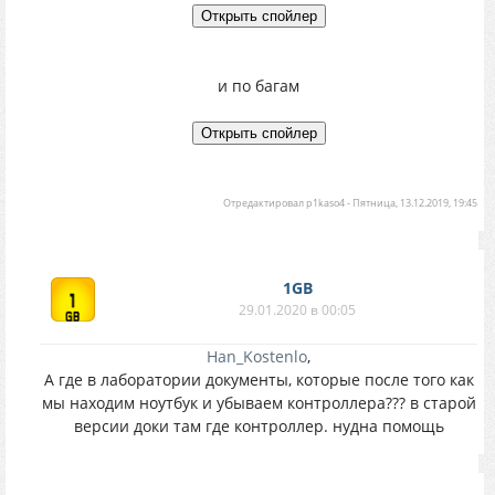
и по багам
Отредактировал
p1kaso4
-
Пятница, 13.12.2019, 19:45
1GB
29.01.2020 в 00:05
Han_Kostenlo
,
А где в лаборатории документы, которые после того как
мы находим ноутбук и убываем контроллера??? в старой
версии доки там где контроллер. нудна помощь