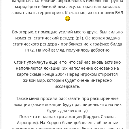
бандитов с котельной, образовалось небольшая группа
мародёров в ближайшем лесу, которая направилась
захватывать территорию. К счастью, их остановил ВАЛ
Во-вторых, с помощью усилий моего друга, был сильно
изменен статический рендер (р1). Основная задача
статического рендера - приближение к графике билда
1472. На мой взгляд, получилось добротно.
Стоит упомянуть еще и то, что сейчас вновь активно
наполняются локации (их наполнение основано на
карте-схеме конца 2004) Перед игроком откроется
живой мир, который будет очень интересно
исследовать.
Также меня просили рассказать про расширенные
локации (какие локации будут расширены, что на них
будет, для чего и тд)
Пока что в планах три локации (Кордон, Свалка,
Агропром). На Кордон были добавлены обширные
подземные комуникации, которые будут использоватся