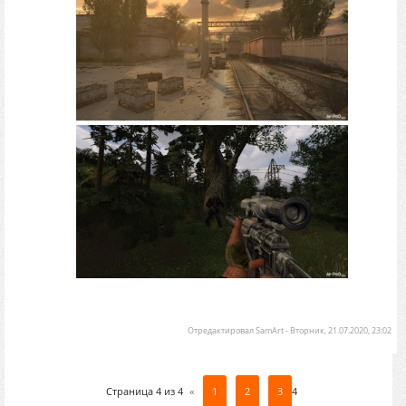
Отредактировал
SamArt
-
Вторник, 21.07.2020, 23:02
Страница
4
из
4
«
1
2
3
4