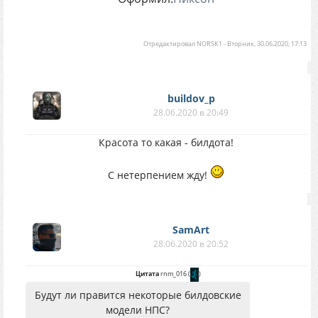
Отредактировал
NORSK1
-
Вторник, 30.06.2020, 17:13
buildov_p
28.06.2020 в 20:49
Красота то какая - билдота!
С нетерпением жду!
SamArt
28.06.2020 в 20:52
Цитата
rnm_016
(
)
Будут ли правится некоторые билдовские
модели НПС?