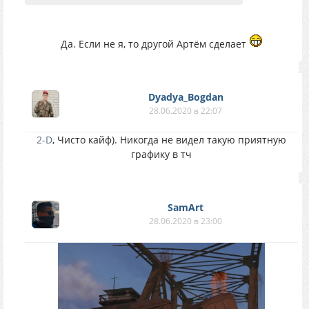
Да. Если не я, то другой Артём сделает
Dyadya_Bogdan
28.06.2020 в 22:07
2-D
, Чисто кайф). Никогда не видел такую приятную
графику в тч
SamArt
28.06.2020 в 23:00