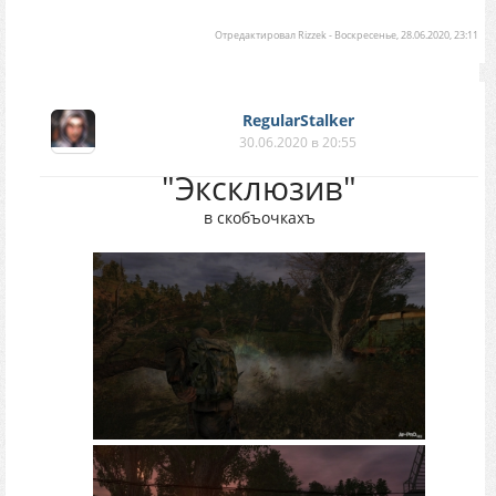
Отредактировал
Rizzek
-
Воскресенье, 28.06.2020, 23:11
RegularStalker
30.06.2020 в 20:55
"Эксклюзив"
в скобъочкахъ