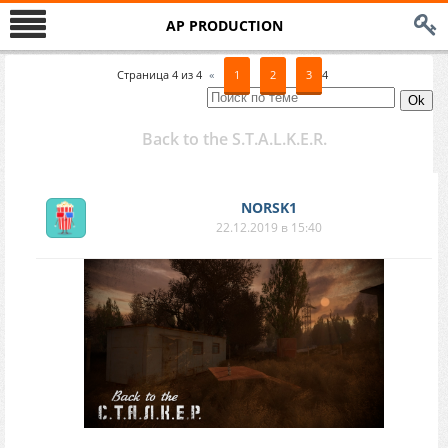
AP PRODUCTION
Страница
4
из
4
«
1
2
3
4
Back to the S.T.A.L.K.E.R.
NORSK1
22.12.2019 в 15:40