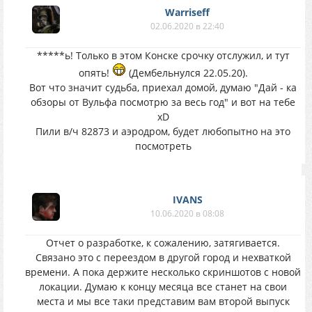
Warriseff
02.06.2020 в 22:40
*****ь! Только в этом Конске срочку отслужил, и тут
опять!
(Дембельнулся 22.05.20).
Вот что значит судьба, приехал домой, думаю "Дай - ка
обзоры от Вульфа посмотрю за весь год" и вот на тебе
xD
Пили в/ч 82873 и аэродром, будет любопытно на это
посмотреть
IVANS
10.06.2020 в 08:08
Отчет о разработке, к сожалению, затягивается.
Связано это с переездом в другой город и нехваткой
времени. А пока держите несколько скриншотов с новой
локации. Думаю к концу месяца все станет на свои
места и мы все таки представим вам второй выпуск