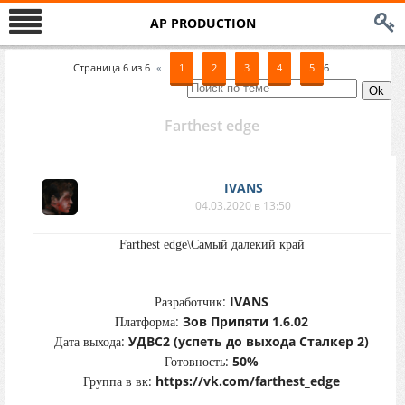
AP PRODUCTION
Страница
6
из
6
«
1
2
3
4
5
6
Farthest edge
IVANS
04.03.2020 в 13:50
Farthest edge\Самый далекий край
:
IVANS
Разработчик
:
Зов Припяти 1.6.02
Платформа
:
УДВС2 (успеть до выхода Сталкер 2)
Дата выхода
:
50%
Готовность
:
https://vk.com/farthest_edge
Группа в вк