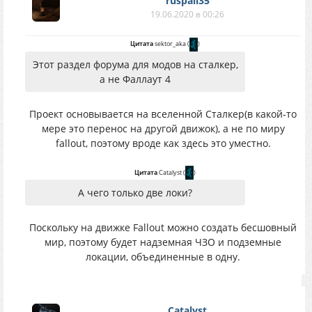
ruspall35
19.06.2020 в 00:26
Цитата
sektor_aka
(
)
Этот раздел форума для модов на сталкер,
а не Фаллаут 4
Проект основывается на вселенной Сталкер(в какой-то
мере это перенос на другой движок), а не по миру
fallout, поэтому вроде как здесь это уместно.
Цитата
Catalyst
(
)
А чего только две локи?
Поскольку на движке Fallout можно создать бесшовный
мир, поэтому будет надземная ЧЗО и подземные
локации, объединенные в одну.
Catalyst