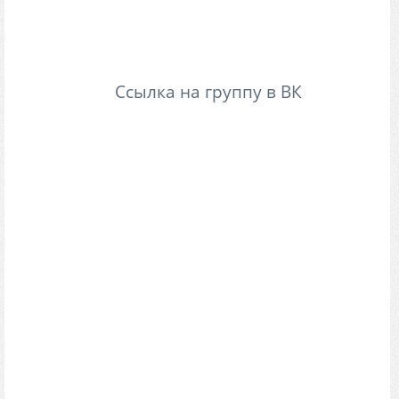
Платформа:
Creation Engine (Fallout 4)
Разработчик:
Morok
Ссылка на группу в ВК
Проект основывается на вселенной "S.T.A.L.K.E.R."
и является переносом на игровой движок
Creation Engine. В проекте будут присутствовать
всего две локации : Надземная часть ЧЗО и
подземки. Модели берутся либо с оригинальной
трилогии и переделываются, либо делаются с
нуля. В планах на данный момент собрать
небольшую демо версию проекта с сюжетом на
определённой части локации, чтобы понять стоит
ли дальше разрабатывать проект, или нет. Пока я
не собираюсь забрасывать и продолжаю работу,
если же что-то пойдёт не так, то в любом случае
наработки будут слиты в сеть.