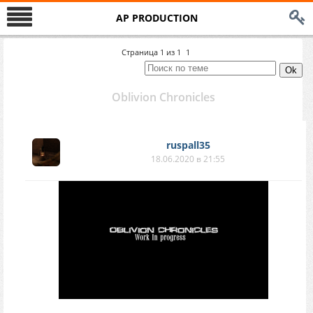
AP PRODUCTION
Страница
1
из
1
1
Oblivion Chronicles
ruspall35
18.06.2020 в 21:55