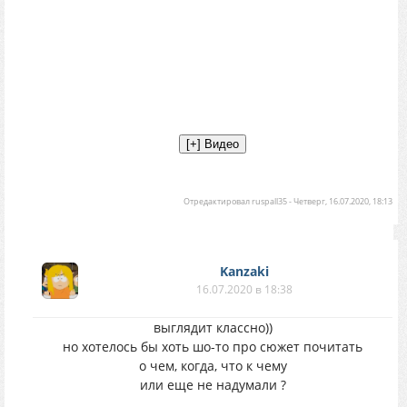
решение перелопатить растительность для
большей гармоничности атмосферы. Пока
работа будет вестись над кордоном и его
окрестностями, над его заселением и
квестами, на этом пока всё
Отредактировал
ruspall35
-
Четверг, 16.07.2020, 18:13
Kanzaki
16.07.2020 в 18:38
выглядит классно))
но хотелось бы хоть шо-то про сюжет почитать
о чем, когда, что к чему
или еще не надумали ?