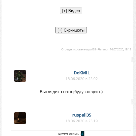
Отредактировал
ruspall35
-
Четверг, 16.07.2020, 18:13
DeKMIL
18.06.2020 в 23:02
Выглядит сочно,буду следить)
ruspall35
18.06.2020 в 23:19
Цитата
DeKMIL
(
)