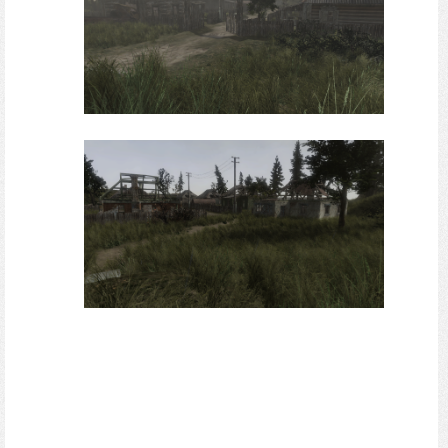
Продолжается работа над локацией и попутно
над её заселением, так же погода была
доведена до ума(больше не будет такого
густого тумана, лишь изредка). Было принято