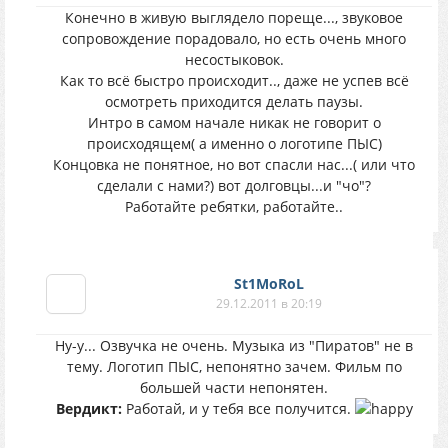
Конечно в живую выглядело пореще..., звуковое
сопровождение порадовало, но есть очень много
несостыковок.
Как то всё быстро происходит.., даже не успев всё
осмотреть приходится делать паузы.
Интро в самом начале никак не говорит о
происходящем( а именно о логотипе ПЫС)
Концовка не понятное, но вот спасли нас...( или что
сделали с нами?) вот долговцы...и "чо"?
Работайте ребятки, работайте..
St1MoRoL
29.12.2011 в 20:19
Ну-у... Озвучка не очень. Музыка из "Пиратов" не в
тему. Логотип ПЫС, непонятно зачем. Фильм по
большей части непонятен.
Вердикт:
Работай, и у тебя все получится.