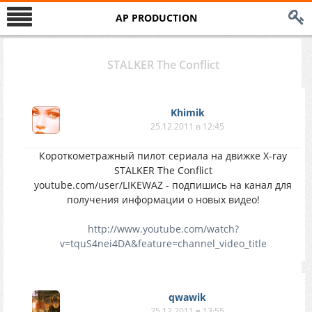
AP PRODUCTION
STALKER The Conflict
Khimik
25.12.2011 в 12:45
Короткометражный пилот сериала на движке X-ray
STALKER The Conflict
youtube.com/user/LIKEWAZ - подпишись на канал для
получения информации о новых видео!
http://www.youtube.com/watch?
v=tquS4nei4DA&feature=channel_video_title
qwawik
25.12.2011 в 13:55