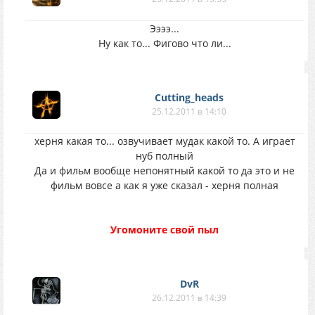
Ээээ...
Ну как то... Фигово что ли...
Cutting_heads
25.12.2011 в 14:10
херня какая то... озвучивает мудак какой то. А играет
нуб полный
Да и фильм вообще непонятный какой то да это и не
фильм вовсе а как я уже сказал - херня полная
Угомоните свой пыл
DvR
26.12.2011 в 14:39