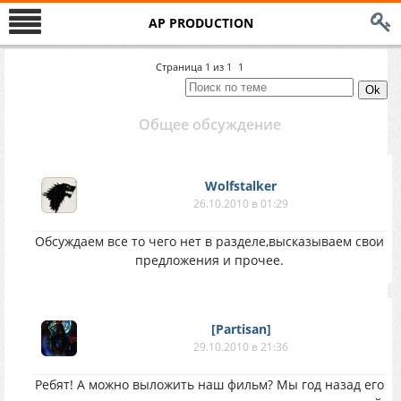
AP PRODUCTION
Страница
1
из
1
1
Общее обсуждение
Wolfstalker
26.10.2010 в 01:29
Обсуждаем все то чего нет в разделе,высказываем свои
предложения и прочее.
[Partisan]
29.10.2010 в 21:36
Ребят! А можно выложить наш фильм? Мы год назад его