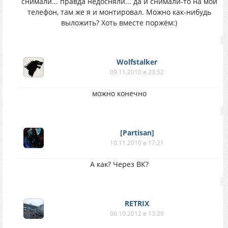
снимали... правда недосняли... да и снимали-то на мой
телефон, там же я и монтировал. Можно как-нибудь
выложить? Хоть вместе поржём:)
Wolfstalker
09.11.2010 в 23:52
можно конечно
[Partisan]
10.11.2010 в 17:21
А как? Через ВК?
RETRIX
06.10.2012 в 13:29