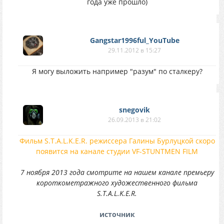
года уже прошло)
Gangstar1996ful_YouTube
29.11.2012 в 15:27
Я могу выложить например "разум" по сталкеру?
snegovik
26.09.2013 в 21:02
Фильм S.T.A.L.K.E.R. режиссера Галины Бурлуцкой скоро
появится на канале студии VF-STUNTMEN FILM
7 ноября 2013 года смотрите на нашем канале премьеру
короткометражного художественного фильма
S.T.A.L.K.E.R.
источник