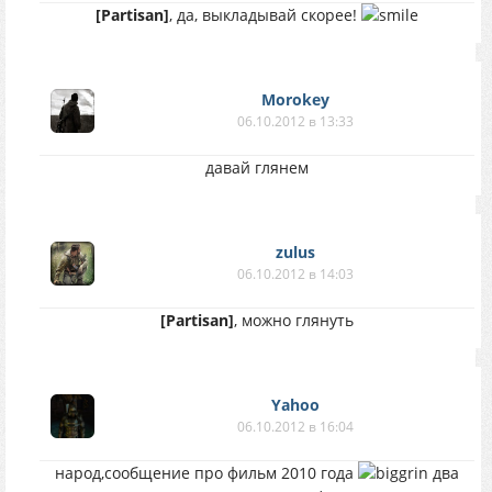
[Partisan]
, да, выкладывай скорее!
Morokey
06.10.2012 в 13:33
давай глянем
zulus
06.10.2012 в 14:03
[Partisan]
, можно глянуть
Yahoo
06.10.2012 в 16:04
народ,сообщение про фильм 2010 года
два