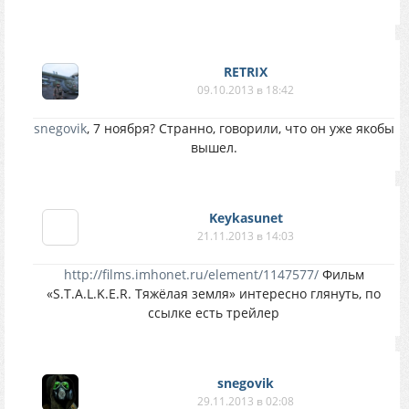
RETRIX
09.10.2013 в 18:42
snegovik
, 7 ноября? Странно, говорили, что он уже якобы
вышел.
Keykasunet
21.11.2013 в 14:03
http://films.imhonet.ru/element/1147577/
Фильм
«S.T.A.L.K.E.R. Тяжёлая земля» интересно глянуть, по
ссылке есть трейлер
snegovik
29.11.2013 в 02:08