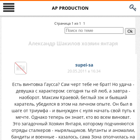
AP PRODUCTION
Страница
1
из
1
1
Александр Шакилов хозяин янтаря
supei-sa
20.05.2011 в 16:34
Есть винтовка Гаусса? Сам черт тебе не брат! Но удача -
девушка с характером: сегодня ты ей люб, а завтра -
наоборот. Максим Краевой, беглый зэк и бывший
каратель, убедился в этом на личном опыте. Он был в
шаге от триумфа - и вынужден с нуля начать свой путь к
мечте. Однако теперь он знает, кто во всем виноват.
Это загадочный Хозяин Янтаря, которому подчиняются
отряды сталкеров - ныряльщиков. Мутанты и аномалии,
бандиты и военные - казалось, сама Зона ополчилась на