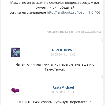
Макса, но он выжил, не сломался вопреки всему. А вот
сумеет ли он победить?
ссылка на скачивание
http://fantbooks.ru/load....1-0-406
Отредактировал
supei-sa
-
Пятница, 20.05.2011, 16:35
DEZERTIR1W2
20.05.2011 в 16:42
Читал, отличная книга, но переплетена еще и с
ТехноТьмой.
RastaMichael
20.05.2011 в 18:36
DEZERTIR1W2
, совсем чуть-чуть переплетена.