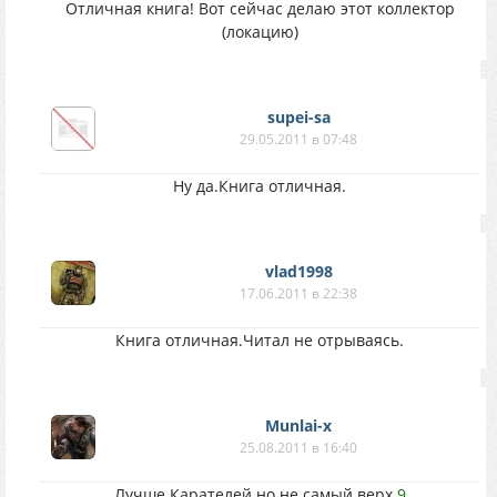
Отличная книга! Вот сейчас делаю этот коллектор
(локацию)
supei-sa
29.05.2011 в 07:48
Ну да.Книга отличная.
vlad1998
17.06.2011 в 22:38
Книга отличная.Читал не отрываясь.
Munlai-x
25.08.2011 в 16:40
Лучше Карателей но не самый верх.
9