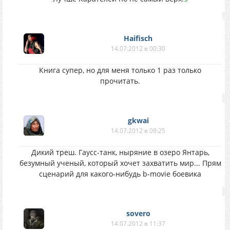
Haifisch
14.07.2012 в 00:30
Книга супер, но для меня только 1 раз только
прочитать.
gkwai
14.07.2012 в 09:25
Дикий треш. Гаусс-танк, ныряние в озеро Янтарь,
безумный ученый, который хочет захватить мир... Прям
сценарий для какого-нибудь b-movie боевика
sovero
14.07.2012 в 11:37