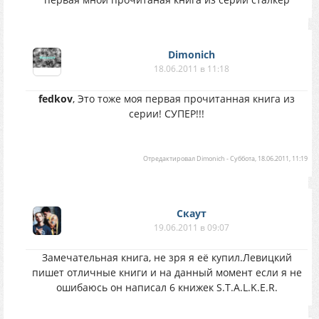
Dimonich
18.06.2011 в 11:18
fedkov
, Это тоже моя первая прочитанная книга из
серии! СУПЕР!!!
Отредактировал
Dimonich
-
Суббота, 18.06.2011, 11:19
Скаут
19.06.2011 в 09:07
Замечательная книга, не зря я её купил.Левицкий
пишет отличные книги и на данный момент если я не
ошибаюсь он написал 6 книжек S.T.A.L.K.E.R.