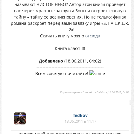
называют ЧИСТОЕ НЕБО? Автор этой книги проведет
вас через мрачные закоулки Зоны и откроет главную
тайну – тайну ее возникновения. Но не только: финал
романа раскроет перед вами завязку игры «S.T.A.L.K.E.R.
– 2»!
Скачать книгу можно
отсюда
Книга класс!!!!!
Добавлено
(18.06.2011, 04:02)
---------------------------------------------
Всем советую почитайте!
Отредактировал
Dimonich
-
Суббота, 18.06.2011, 04:03
fedkov
18.06.2011 в 11:17
первая мной прочитаная книга из серии сталкер