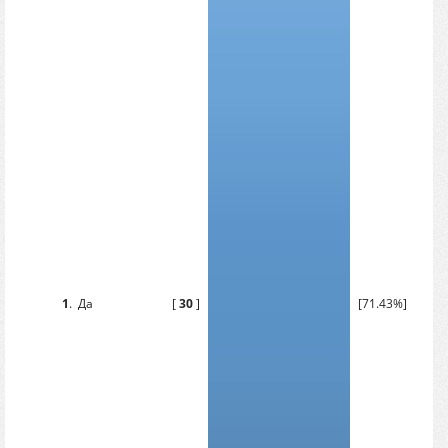
1
.
Да
[
30
]
[71.43%]