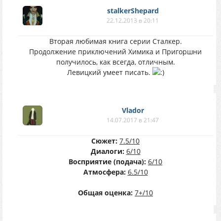
stalkerShepard
22.12.2013 в 20:11
Вторая любимая книга серии Сталкер.
Продолжение приключений Химика и Пригоршни
получилось, как всегда, отличным.
Левицкий умеет писать.
Vlador
14.07.2017 в 21:47
Сюжет:
7.5/10
Диалоги:
6/10
Восприятие (подача):
6/10
Атмосфера:
6.5/10
Общая оценка:
7+/10