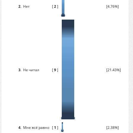
2
.
Нет
[
2
]
[4.76%]
3
.
Не читал
[
9
]
[21.43%]
4
.
Мне всё равно
[
1
]
[2.38%]