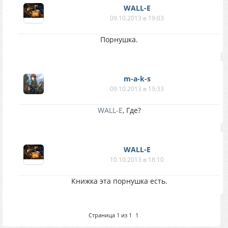
WALL-E
09.10.2013 в 19:03
Порнушка.
m-a-k-s
09.10.2013 в 19:33
WALL-E
, Где?
WALL-E
10.10.2013 в 18:10
Книжка эта порнушка есть.
Страница
1
из
1
1