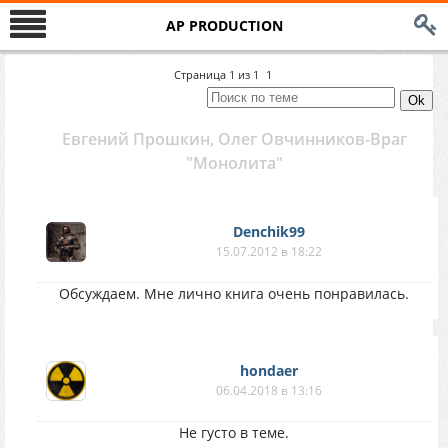
AP PRODUCTION
Страница
1
из
1
1
Евгений Прошкин, Олег Овчинников-Враг
"Монолита"
Denchik99
15.07.2012 в 18:22
Обсуждаем. Мне лично книга очень понравилась.
hondaer
06.04.2018 в 13:16
Не густо в теме.