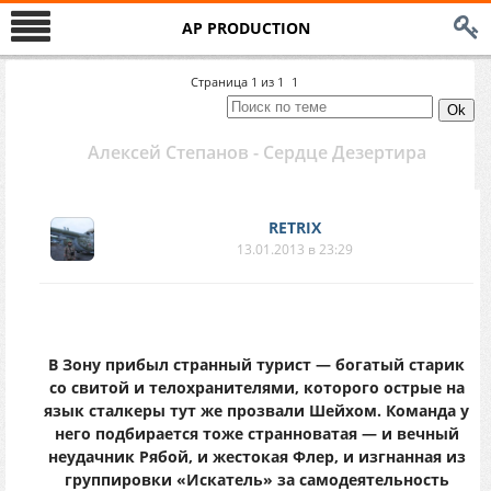
AP PRODUCTION
Страница
1
из
1
1
Алексей Степанов - Сердце Дезертира
RETRIX
13.01.2013 в 23:29
В Зону прибыл странный турист — богатый старик
со свитой и телохранителями, которого острые на
язык сталкеры тут же прозвали Шейхом. Команда у
него подбирается тоже странноватая — и вечный
неудачник Рябой, и жестокая Флер, и изгнанная из
группировки «Искатель» за самодеятельность