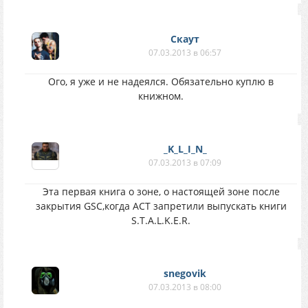
Скаут
07.03.2013 в 06:57
Ого, я уже и не надеялся. Обязательно куплю в
книжном.
_K_L_I_N_
07.03.2013 в 07:09
Эта первая книга о зоне, о настоящей зоне после
закрытия GSC,когда АСТ запретили выпускать книги
S.T.A.L.K.E.R.
snegovik
07.03.2013 в 08:00