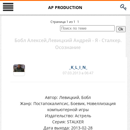
AP PRODUCTION
Страница
1
из
1
1
Бобл Алексей,Левицкий Андрей - Я - Сталкер.
Осознание
_K_L_I_N_
07.03.2013 в 06:47
Автор: Левицкий, Бобл
Жанр: Постапокалипсис, Боевик, Новеллизация
компьютерной игры
Издательство: Астрель
Серия: STALKER
Дата выхода: 2013-02-28