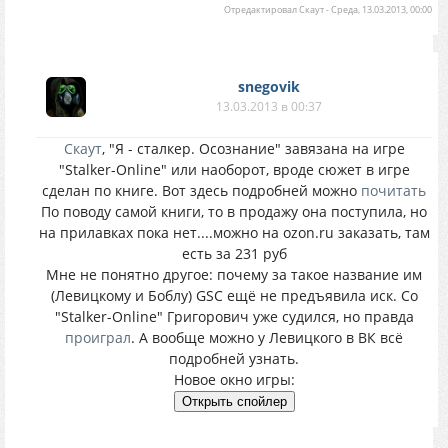
Отредактировал
Скаут
-
Среда, 13.03.2013, 00:00
snegovik
13.03.2013 в 00:37
Скаут
, "Я - сталкер. Осознание" завязана на игре
"Stalker-Online" или наоборот, вроде сюжет в игре
сделан по книге. Вот здесь подробней можно
почитать
По поводу самой книги, то в продажу она поступила, но
на прилавках пока нет....можно на ozon.ru заказать, там
есть за 231 руб
Мне не понятно другое: почему за такое название им
(Левицкому и Боблу) GSC ещё не предъявила иск. Со
"Stalker-Online" Григорович уже судился, но правда
проиграл
. А вообще можно у Левицкого в ВК всё
подробней узнать.
Новое окно игры: