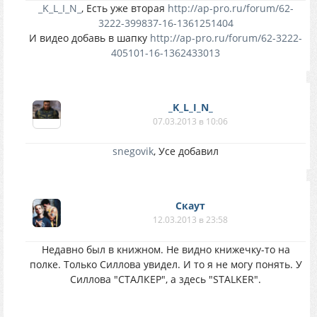
_K_L_I_N_
, Есть уже вторая
http://ap-pro.ru/forum/62-
3222-399837-16-1361251404
И видео добавь в шапку
http://ap-pro.ru/forum/62-3222-
405101-16-1362433013
_K_L_I_N_
07.03.2013 в 10:06
snegovik
, Усе добавил
Скаут
12.03.2013 в 23:58
Недавно был в книжном. Не видно книжечку-то на
полке. Только Силлова увидел. И то я не могу понять. У
Силлова "СТАЛКЕР", а здесь "STALKER".