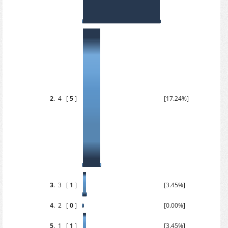
2
.
4
[
5
]
[17.24%]
3
.
3
[
1
]
[3.45%]
4
.
2
[
0
]
[0.00%]
5
.
1
[
1
]
[3.45%]