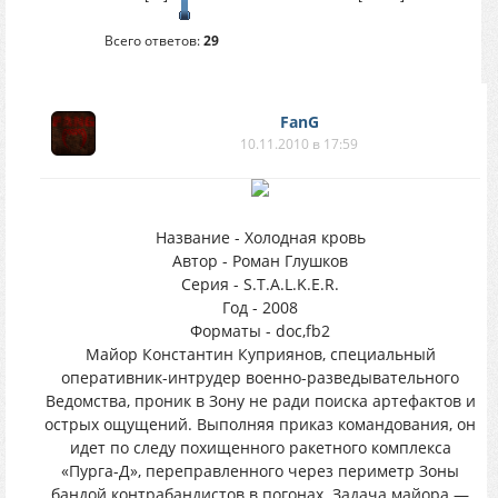
Всего ответов:
29
FanG
10.11.2010 в 17:59
Название - Холодная кровь
Автор - Роман Глушков
Серия - S.T.A.L.K.E.R.
Год - 2008
Форматы - doc,fb2
Майор Константин Куприянов, специальный
оперативник-интрудер военно-разведывательного
Ведомства, проник в Зону не ради поиска артефактов и
острых ощущений. Выполняя приказ командования, он
идет по следу похищенного ракетного комплекса
«Пурга-Д», переправленного через периметр Зоны
бандой контрабандистов в погонах. Задача майора —