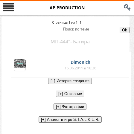
AP PRODUCTION
Страница
1
из
1
1
МП-444"- Багира
Dimonich
15.06.2011 в 10:36