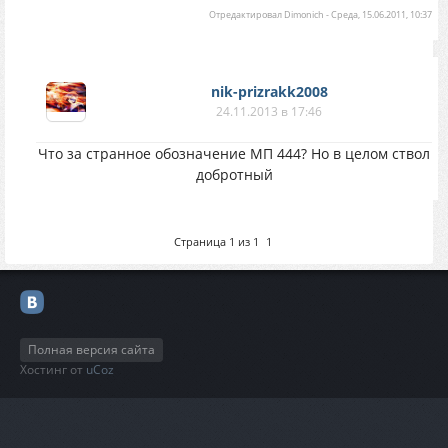
Отредактировал
Dimonich
-
Среда, 15.06.2011, 10:37
nik-prizrakk2008
24.11.2013 в 17:46
Что за странное обозначение МП 444? Но в целом ствол
добротный
Страница
1
из
1
1
Полная версия сайта
Хостинг от
uCoz