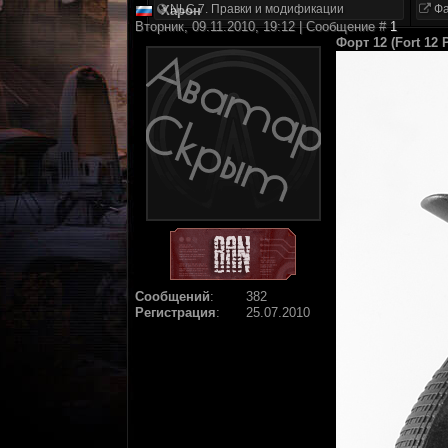
NLC 7. Правки и модификации
Фа
Харон
Вторник, 09.11.2010, 19:12 | Сообщение #
1
Форт 12 (Fort 12 P
Сообщений
:
382
Регистрация
:
25.07.2010