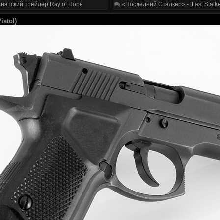
натский трейлер Ray of Hope
«Последний Сталкер» - [Last Stalke
istol)