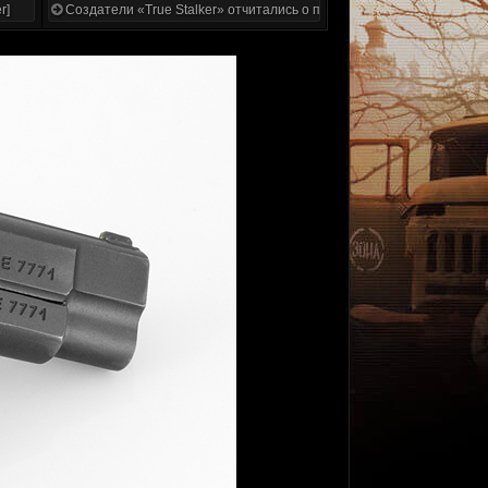
r]
Создатели «True Stalker» отчитались о проделанной работе