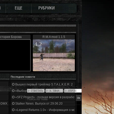
Ы
ЕЩЕ
РУБРИКИ
стория Борова
R.M.A mod 1.1.5
4.2
Последние новости
Вышел первый трейлер S.T.A.L.K.E.R. 2
«Выбор» - четвертый отчет о разработке!
«SFZ Project» - полная версия в разработке!
+DMX 1.3.5.ООП.МА.К.
Stalker News. Выпуск от 29.06.20
«Legend Returns 1.0» - Информация о моде за июнь 2020