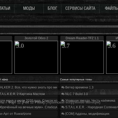
ТАТЬИ
МОДЫ
БЛОГ
СЕРВИСЫ САЙТА
ФАЙЛ
Золотой Обоз 2
Dream Reader-TFZ 1.1
И
3.0
3.7
3.6
й эфир
Самые популярные темы
ALKER 2. Все, что нужно знать про мир, геймплей и сюжет | Разбор трейлера
Ветер времени 1.3
T.A.L.K.E.R. 2 Картина Маслом
NLC 7 Build 3.0
оги июня и июля 2020 года. Список нововведений
Упавшая звезда. Честь наёмника
еты
»
Форт 12 (Fort 12 Pistol)
(Украинскае вооружение милиции)
бречённый на вечные муки». Слабоумие и отвага
S.T.A.L.K.E.R. - Народная Солянка
н-Арт от Ruwartzone
[COM] Аддоны, модификации.