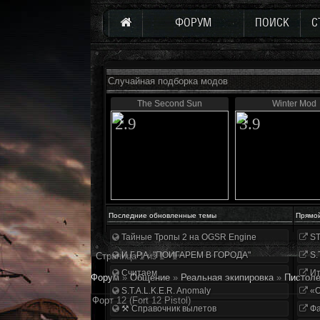
ФОРУМ
ПОИСК
С
Случайная подборка модов
The Second Sun
Winter Mod
2.9
3.9
Последние обновленные темы
Прямо
Тайные Тропы 2 на OGSR Engine
ST
И.Г.Р.А. "ПОИГАРЕМ В ГОРОДА"
S.
Страница
1
из
1
1
Считаем
Ит
Форум
»
Общение
»
Реальная экипировка
»
Пистол
S.T.A.L.K.E.R. Anomaly
«О
Форт 12 (Fort 12 Pistol)
⚒ Справочник вылетов
Фа