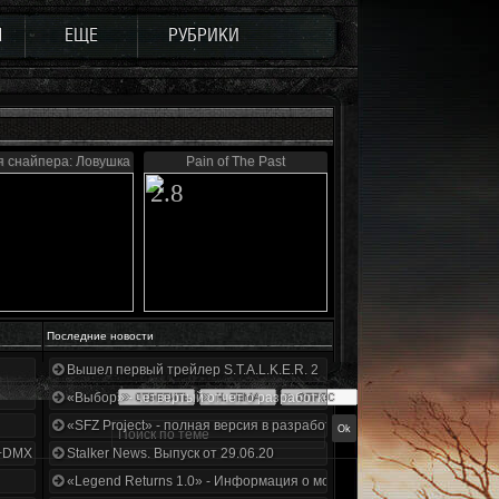
Ы
ЕЩЕ
РУБРИКИ
я снайпера: Ловушка Судьбы
Pain of The Past
2.8
Последние новости
Вышел первый трейлер S.T.A.L.K.E.R. 2
«Выбор» - четвертый отчет о разработке!
«SFZ Project» - полная версия в разработке!
+DMX 1.3.5.ООП.МА.К.
Stalker News. Выпуск от 29.06.20
«Legend Returns 1.0» - Информация о моде за июнь 2020