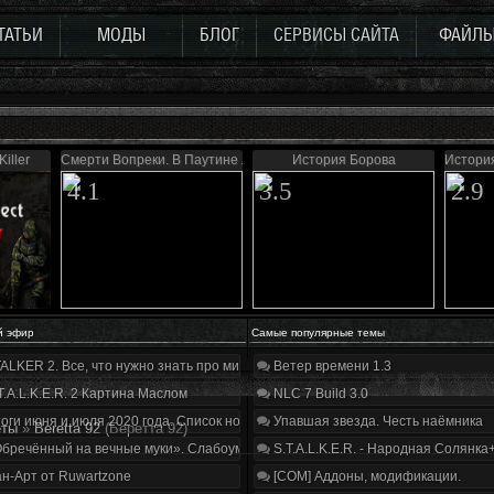
ТАТЬИ
МОДЫ
БЛОГ
СЕРВИСЫ САЙТА
ФАЙЛ
Killer
Смерти Вопреки. В Паутине лжи
История Борова
Истори
4.1
3.5
2.9
й эфир
Самые популярные темы
ALKER 2. Все, что нужно знать про мир, геймплей и сюжет | Разбор трейлера
Ветер времени 1.3
T.A.L.K.E.R. 2 Картина Маслом
NLC 7 Build 3.0
оги июня и июля 2020 года. Список нововведений
Упавшая звезда. Честь наёмника
еты
»
Beretta 92
(Беретта 92)
бречённый на вечные муки». Слабоумие и отвага
S.T.A.L.K.E.R. - Народная Солянка
н-Арт от Ruwartzone
[COM] Аддоны, модификации.