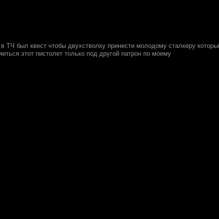
в ТЧ был квест чтобы двухстволку принести молодому сталкеру который
яеться этот пистолет только под другой патрон по моему