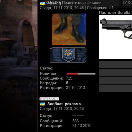
NLC 7. Правки и модификации
Фа
Assang
Среда, 17.11.2010, 20:46 | Сообщение #
1
Пистолет Beretta 
Статус
:
Новичок
:
Сообщений
:
725
Награды
:
8
Регистрация
:
31.10.2010
Злобная реклама
Среда, 17.11.2010, 20:46
Статус
:
Сообщений
:
666
Регистрация
:
31.10.2010