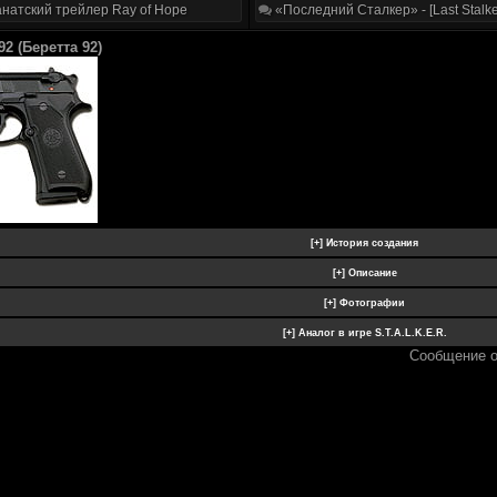
натский трейлер Ray of Hope
«Последний Сталкер» - [Last Stalke
92 (Беретта 92)
Сообщение 