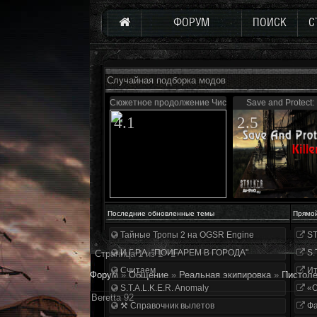
ФОРУМ
ПОИСК
С
Случайная подборка модов
Сюжетное продолжение Чистого неба
Save and Protect: 
4.1
2.5
Последние обновленные темы
Прямо
Тайные Тропы 2 на OGSR Engine
ST
И.Г.Р.А. "ПОИГАРЕМ В ГОРОДА"
S.
Страница
1
из
1
1
Считаем
Ит
Форум
»
Общение
»
Реальная экипировка
»
Пистол
S.T.A.L.K.E.R. Anomaly
«О
Beretta 92
⚒ Справочник вылетов
Фа