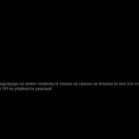
вца-вроде он может появляься только на свалке на блокпосте или это то
в ЧН по убойности ужасный