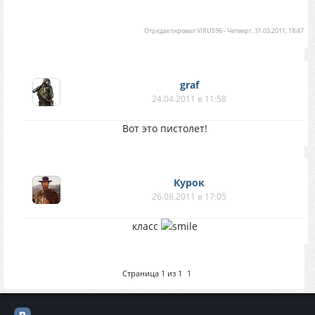
Отредактировал
VIRUS96
-
Четверг, 31.03.2011, 18:47
graf
24.04.2011 в 11:58
Вот это пистолет!
Курок
26.08.2011 в 17:05
класс
Страница
1
из
1
1