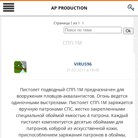
AP PRODUCTION
Страница
1
из
1
1
СПП-1М
VIRUS96
31.03.2011 в 18:45
Пистолет подводный СПП-1М предназначен для
вооружения пловцов-аквалангистов. Огонь ведется
одиночными выстрелами. Пистолет СПП-1М заряжается
вручную патронами СПС, жестко закрепленными
специальной обоймой емкостью 4 патрона. Каждый
пистолет комплектуется десятью обоймами для
патронов, кобурой из искусственной кожи,
приспособлением заряжания патронов в обоймы,