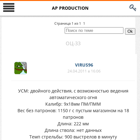
AP PRODUCTION
Страница
1
из
1
1
ОЦ-33
VIRUS96
24.04.2011 в 16:06
УСМ: двойного действия, с возможностью ведения
автоматического огня
Калибр: 9х18мм ПМ/ПММ
Вес без патронов: 1150 г с пустым магазином на 18
патронов
Длина: 222 мм
Длина ствола: нет данных
Темп стрельбы: 900 выстрелов в минуту