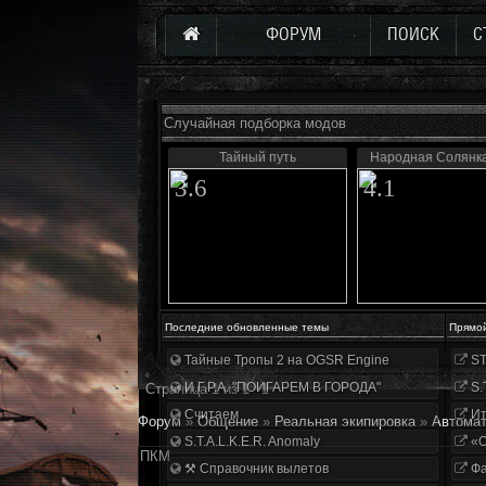
ФОРУМ
ПОИСК
С
Случайная подборка модов
Тайный путь
Народная Солянк
3.6
4.1
Последние обновленные темы
Прямо
Тайные Тропы 2 на OGSR Engine
ST
И.Г.Р.А. "ПОИГАРЕМ В ГОРОДА"
S.
Страница
1
из
1
1
Считаем
Ит
Форум
»
Общение
»
Реальная экипировка
»
Автома
S.T.A.L.K.E.R. Anomaly
«О
ПКМ
⚒ Справочник вылетов
Фа