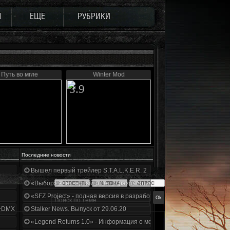
Ы
ЕЩЕ
РУБРИКИ
Путь во мгле
Winter Mod
3.9
Последние новости
Вышел первый трейлер S.T.A.L.K.E.R. 2
«Выбор» - четвертый отчет о разработке!
«SFZ Project» - полная версия в разработке!
+DMX 1.3.5.ООП.МА.К.
Stalker News. Выпуск от 29.06.20
«Legend Returns 1.0» - Информация о моде за июнь 2020