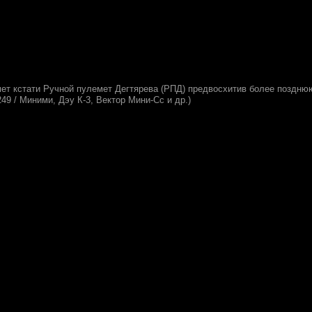
ет кстати Ручной пулемет Дегтярева (РПД) предвосхитив более поздню
49 / Миними, Дэу К-3, Вектор Мини-Сс и др.)