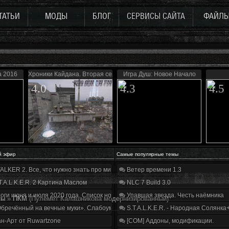
ТАТЬИ
МОДЫ
БЛОГ
СЕРВИСЫ САЙТА
ФАЙЛ
а 2016
Хроники Кайдана. Вторая серия
Игра Душ: Новое Начало
4.0
4.3
4.5
й эфир
Самые популярные темы
ALKER 2. Все, что нужно знать про мир, геймплей и сюжет | Разбор трейлера
Ветер времени 1.3
T.A.L.K.E.R. 2 Картина Маслом
NLC 7 Build 3.0
оги июня и июля 2020 года. Список нововведений
Упавшая звезда. Честь наёмника
ты
»
ПКМ
(Пулемёт Калашникова модернизированный)
бречённый на вечные муки». Слабоумие и отвага
S.T.A.L.K.E.R. - Народная Солянка
н-Арт от Ruwartzone
[COM] Аддоны, модификации.