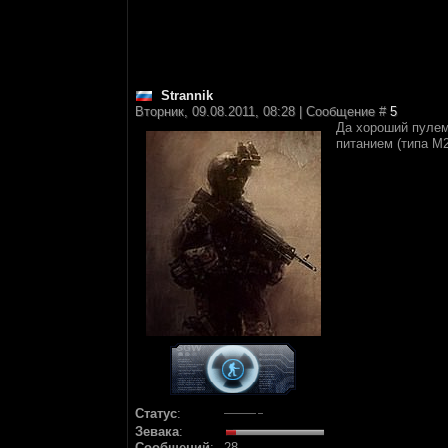
Strannik
Вторник, 09.08.2011, 08:28 | Сообщение #
5
Да хороший пулем
питанием (типа М2
Статус
:
Зевака
:
Сообщений
:
28