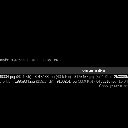
алуйста добавь фото в шапку темы
96004.jpg
(80.4 Kb)
·
8015468.jpg
(40.5 Kb)
·
3125457.jpg
(57.1 Kb)
·
2538805
5.5 Kb)
·
1996934.jpg
(139.2 Kb)
·
9138261.jpg
(38.9 Kb)
·
0455216.jpg
(15.8 
Сообщение отр