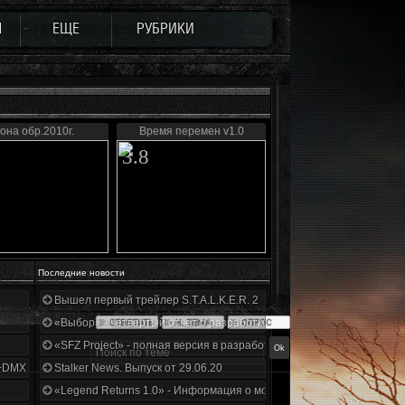
Ы
ЕЩЕ
РУБРИКИ
она обр.2010г.
Время перемен v1.0
3.8
Последние новости
Вышел первый трейлер S.T.A.L.K.E.R. 2
«Выбор» - четвертый отчет о разработке!
«SFZ Project» - полная версия в разработке!
+DMX 1.3.5.ООП.МА.К.
Stalker News. Выпуск от 29.06.20
«Legend Returns 1.0» - Информация о моде за июнь 2020