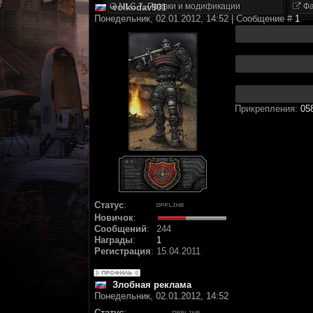
NLC 7. Правки и модификации
Фа
volkodav901
Понедельник, 02.01.2012, 14:52 | Сообщение #
1
Прикрепления:
05
Статус
:
Новичок
:
Сообщений
:
244
Награды
:
1
Регистрация
:
15.04.2011
Злобная реклама
Понедельник, 02.01.2012, 14:52
Статус
: