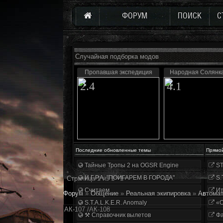
ФОРУМ
ПОИСК
С
Случайная подборка модов
Пропавшая экспедиция
Народная Солянк
2.4
4.1
Последние обновленные темы
Прямо
Тайные Тропы 2 на OGSR Engine
ST
И.Г.Р.А. "ПОИГАРЕМ В ГОРОДА"
S.
Страница
1
из
1
1
Считаем
Ит
Форум
»
Общение
»
Реальная экипировка
»
Автома
S.T.A.L.K.E.R. Anomaly
«О
АК-107 /АК-108
⚒ Справочник вылетов
Фа