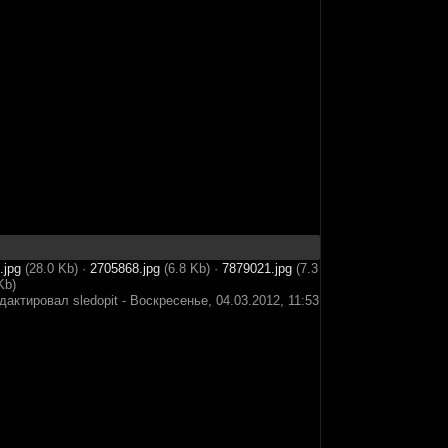
.jpg
(28.0 Kb)
·
2705868.jpg
(6.8 Kb)
·
7879021.jpg
(7.3
Kb)
едактировал
sledopit
-
Воскресенье, 04.03.2012, 11:53