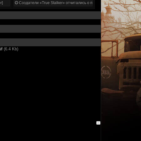
r]
Создатели «True Stalker» отчитались о проделанной работе
if
(6.4 Kb)