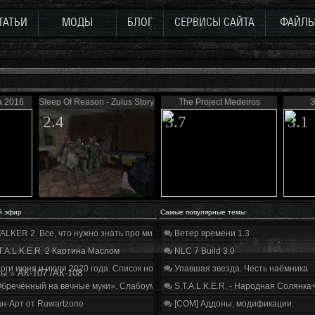
ТАТЬИ
МОДЫ
БЛОГ
СЕРВИСЫ САЙТА
ФАЙЛ
а 2016
Sleep Of Reason - Zulus Story 0.5
The Project Medeiros
З
2.4
3.7
3.1
й эфир
Самые популярные темы
ALKER 2. Все, что нужно знать про мир, геймплей и сюжет | Разбор трейлера
Ветер времени 1.3
T.A.L.K.E.R. 2 Картина Маслом
NLC 7 Build 3.0
оги июня и июля 2020 года. Список нововведений
Упавшая звезда. Честь наёмника
ты
»
АК-107 /АК-108
бречённый на вечные муки». Слабоумие и отвага
S.T.A.L.K.E.R. - Народная Солянка
н-Арт от Ruwartzone
[COM] Аддоны, модификации.