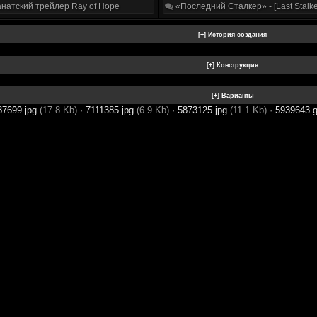
натский трейлер Ray of Hope
«Последний Сталкер» - [Last Stalke
87699.jpg
(17.8 Kb)
·
7111385.jpg
(6.9 Kb)
·
5873125.jpg
(11.1 Kb)
·
5939643.g